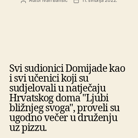
Autor
Ivan Barišić
11. svibnja 2022.
Svi sudionici Domijade kao
i svi učenici koji su
sudjelovali u natječaju
Hrvatskog doma "Ljubi
bližnjeg svoga", proveli su
ugodno večer u druženju
uz pizzu.