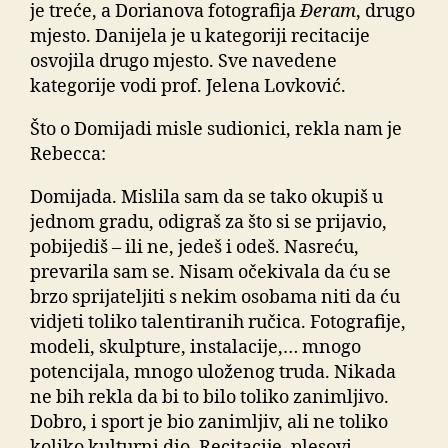
je treće, a Dorianova fotografija
Đeram
, drugo
mjesto. Danijela je u kategoriji recitacije
osvojila drugo mjesto. Sve navedene
kategorije vodi prof. Jelena Lovković.
Što o Domijadi misle sudionici, rekla nam je
Rebecca:
Domijada. Mislila sam da se tako okupiš u
jednom gradu, odigraš za što si se prijavio,
pobijediš – ili ne, jedeš i odeš. Nasreću,
prevarila sam se. Nisam očekivala da ću se
brzo sprijateljiti s nekim osobama niti da ću
vidjeti toliko talentiranih ručica. Fotografije,
modeli, skulpture, instalacije,… mnogo
potencijala, mnogo uloženog truda. Nikada
ne bih rekla da bi to bilo toliko zanimljivo.
Dobro, i sport je bio zanimljiv, ali ne toliko
koliko kulturni dio. Recitacije, plesovi,