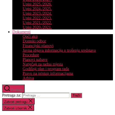
Upisi 2025./2026.
Upisi 2024./2025.
Upisi 2023./2024.
Upisi 2022./2023.
Upisi 2021./2022.
Upisi 2020./2021.
Dokumenti
Opći akti
Domski odbor
Financijski planovi
Javna objava informacija o trošenju sredstava
Procedure
Planovi nabave
Natječaji za radna mjesta
Godišnji plan i program rada
Pravo na pristup informacijama
Arhiva
Pretraži
Pretraga za:
Zatvori pretragu
Zatvori izbornik