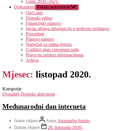
Upisi 2020./2021.
Dokumenti
Prikaži pod-izbornik
Opći akti
Domski odbor
Financijski planovi
Javna objava informacija o trošenju sredstava
Procedure
Planovi nabave
Natječaji za radna mjesta
Godišnji plan i program rada
Pravo na pristup informacijama
Arhiva
Mjesec:
listopad 2020.
Kategorije
Događaji
Domske aktivnosti
Međunarodni dan interneta
Autor objave
Autor
Anamarija Jurinic
Datum objave
28. listopada 2020.