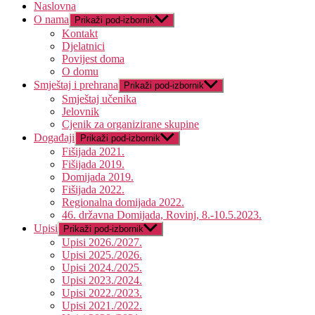
Naslovna
O nama
Prikaži pod-izbornik
Kontakt
Djelatnici
Povijest doma
O domu
Smještaj i prehrana
Prikaži pod-izbornik
Smještaj učenika
Jelovnik
Cjenik za organizirane skupine
Događaji
Prikaži pod-izbornik
Fišijada 2021.
Fišijada 2019.
Domijada 2019.
Fišijada 2022.
Regionalna domijada 2022.
46. državna Domijada, Rovinj, 8.-10.5.2023.
Upisi
Prikaži pod-izbornik
Upisi 2026./2027.
Upisi 2025./2026.
Upisi 2024./2025.
Upisi 2023./2024.
Upisi 2022./2023.
Upisi 2021./2022.