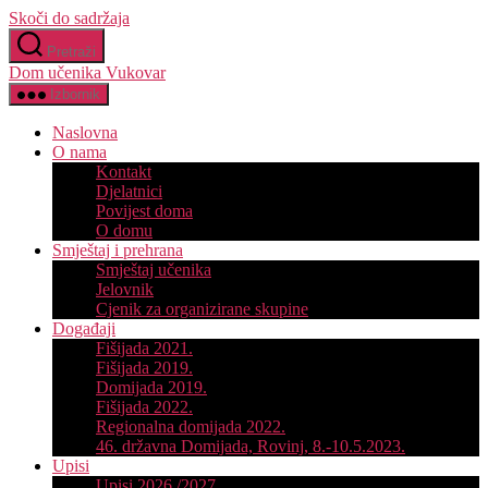
Skoči do sadržaja
Pretraži
Dom učenika Vukovar
Izbornik
Naslovna
O nama
Kontakt
Djelatnici
Povijest doma
O domu
Smještaj i prehrana
Smještaj učenika
Jelovnik
Cjenik za organizirane skupine
Događaji
Fišijada 2021.
Fišijada 2019.
Domijada 2019.
Fišijada 2022.
Regionalna domijada 2022.
46. državna Domijada, Rovinj, 8.-10.5.2023.
Upisi
Upisi 2026./2027.