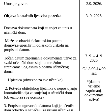
Unos prigovora
2.9. 2026.
Objava konačnih ljestvica poretka
3. 9. 2026.
Dostava dokumenata koji su uvjet za upis u
učenički dom.
Može se obaviti elektronskim putem
domovi.e-upisi.hr ili dolaskom u školu na
propisani datum.
3. 9. – 4. 9.
Točan datum zaprimanja dokumenata uživo za
2026.
svaki učenički dom stoji na mrežnim
stranicama i oglasnim pločama učeničkog
Od 8:00-14:00
doma.
sati
1. Upisnica (obvezno za sve učenike)
*(datum i
vrijeme
2. Potvrda obiteljskog liječnika o nepostojanju
zaprimanja
kontraindikacija za smještaj u učenički dom
dokumenata
(obvezno za sve učenike)
uživo)
3. Potpisan ugovor do datuma koji je učenički
dom odredio u natječaju za prijam učenika u