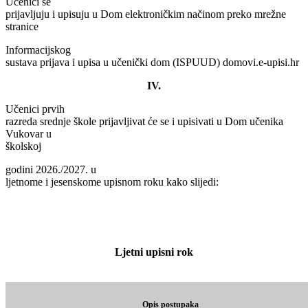
Učenici se
prijavljuju i upisuju u Dom elektroničkim načinom preko mrežne
stranice
Informacijskog
sustava prijava i upisa u učenički dom (ISPUUD) domovi.e-upisi.hr
IV.
Učenici prvih
razreda srednje škole prijavljivat će se i upisivati u Dom učenika
Vukovar u
školskoj
godini 2026./2027. u
ljetnome i jesenskome upisnom roku kako slijedi:
Ljetni upisni rok
Opis postupaka