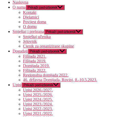
Naslovna
O nama
Prikaži pod-izbornik
Kontakt
Djelatnici
Povijest doma
O domu
Smještaj i prehrana
Prikaži pod-izbornik
Smještaj učenika
Jelovnik
Cjenik za organizirane skupine
Događaji
Prikaži pod-izbornik
Fišijada 2021.
Fišijada 2019.
Domijada 2019.
Fišijada 2022.
Regionalna domijada 2022.
46. državna Domijada, Rovinj, 8.-10.5.2023.
Upisi
Prikaži pod-izbornik
Upisi 2026./2027.
Upisi 2025./2026.
Upisi 2024./2025.
Upisi 2023./2024.
Upisi 2022./2023.
Upisi 2021./2022.