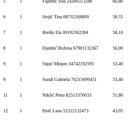
5
1
Fajdetić Ana 24260313286
60,80
6
1
Stojić Tina 68732184809
58,55
7
1
Breški Ela 09192302394
58,10
8
1
Đambić Božena 67901132367
56,00
9
1
Stipić Mirjam 34742192595
53,40
9
1
Sunđi Gabriela 76215699451
53,40
11
1
Nikšić Petra 82513376033
51,80
12
1
Đoić Lana 52322132473
43,05