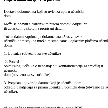
Dostava dokumenata koji su uvjet za upis u učenički
dom.
Može se obaviti elektronskim putem domovi.e-upisi.hr
ili dolaskom u školu na propisani datum.
Točan datum zaprimanja dokumenata uživo za svaki
učenički dom stoji na mrežnim stranicama i oglasnim pločama učen
doma.
1. Upisnica (obvezno za sve učenike)
2. Potvrda
obiteljskog liječnika o nepostojanju kontraindikacija za smještaj u
učenički
dom (obvezno za sve učenike)
3. Potpisan ugovor do datuma koji je učenički dom
odredio u natječaju za prijam učenika u učenički dom (obvezno za s
učenike).
*Ugovor će se potpisati najkasnije do 4. rujna 2026.