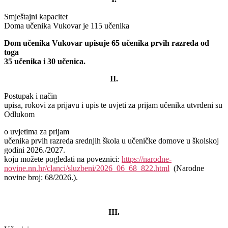
Smještajni kapacitet
Doma učenika Vukovar je 115 učenika
Dom učenika Vukovar upisuje 65 učenika prvih razreda od
toga
35 učenika i 30 učenica.
II.
Postupak i način
upisa, rokovi za prijavu i upis te uvjeti za prijam učenika utvrđeni su
Odlukom
o uvjetima za prijam
učenika prvih razreda srednjih škola u učeničke domove u školskoj
godini 2026./2027.
koju možete pogledati na poveznici:
https://narodne-
novine.nn.hr/clanci/sluzbeni/2026_06_68_822.html
(Narodne
novine broj: 68/2026.).
III.