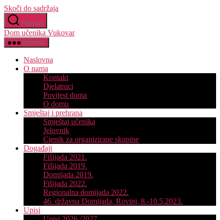
Skoči do sadržaja
Pretraži
Dom učenika Vukovar
Izbornik
Naslovna
O nama
Kontakt
Djelatnici
Povijest doma
O domu
Smještaj i prehrana
Smještaj učenika
Jelovnik
Cjenik za organizirane skupine
Događaji
Fišijada 2021.
Fišijada 2019.
Domijada 2019.
Fišijada 2022.
Regionalna domijada 2022.
46. državna Domijada, Rovinj, 8.-10.5.2023.
Upisi
Upisi 2026./2027.