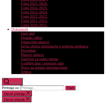
Upisi 2025./2026.
Upisi 2024./2025.
Upisi 2023./2024.
Upisi 2022./2023.
Upisi 2021./2022.
Upisi 2020./2021.
Dokumenti
Opći akti
Domski odbor
Financijski planovi
Javna objava informacija o trošenju sredstava
Procedure
Planovi nabave
Natječaji za radna mjesta
Godišnji plan i program rada
Pravo na pristup informacijama
Arhiva
Pretraži
Pretraga za:
Zatvori pretragu
Zatvori izbornik