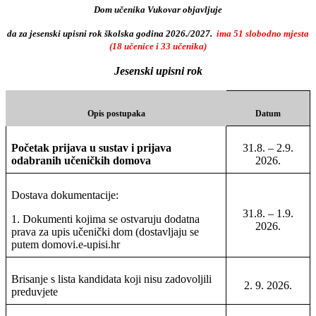
Dom učenika Vukovar objavljuje
da za jesenski upisni rok školska godina 2026./2027.
ima 51 slobodno mjesta
(18 učenice i 33 učenika)
Jesenski upisni rok
Opis postupaka
Datum
Početak prijava u sustav i prijava
31.8. – 2.9.
odabranih učeničkih domova
2026.
Dostava dokumentacije:
31.8. – 1.9.
1. Dokumenti kojima se ostvaruju dodatna
2026.
prava za upis učenički dom (dostavljaju se
putem domovi.e-upisi.hr
Brisanje s lista kandidata koji nisu zadovoljili
2. 9. 2026.
preduvjete