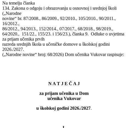
Na temelju članka
134. Zakona o odgoju i obrazovanju u osnovnoj i srednjoj školi
(„Narodne
novine“ br. 87/2008., 86/2009., 92/2010., 105/2010., 90/2011.,
16/2012.,
86/2012., 94/2013., 152/2014., 07/2017., 68/2018., 98/2019.,
64/2020., 151/22., 155/23. i 156/23.), članka 9. Odluke o uvjetima
za prijam učenika prvih
razreda srednjih škola u učeničke domove u školskoj godini
2026./2027.
(„Narodne novine“ broj: 68/2026) Dom učenika Vukovar raspisuje:
N A T J E Č A J
za prijam učenika u Dom
učenika Vukovar
u školskoj godini 2026./2027
.
I.