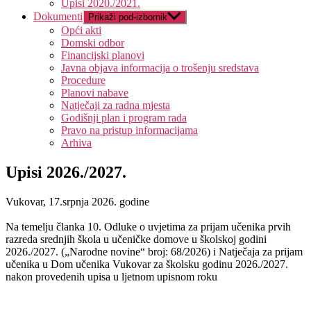
Upisi 2020./2021.
Dokumenti
Prikaži pod-izbornik
Opći akti
Domski odbor
Financijski planovi
Javna objava informacija o trošenju sredstava
Procedure
Planovi nabave
Natječaji za radna mjesta
Godišnji plan i program rada
Pravo na pristup informacijama
Arhiva
Upisi 2026./2027.
Vukovar, 17.srpnja 2026. godine
Na temelju članka 10. Odluke o uvjetima za prijam učenika prvih
razreda srednjih škola u učeničke domove u školskoj godini
2026./2027. („Narodne novine“ broj: 68/2026)
i
Natječaja za prijam
učenika u Dom učenika Vukovar za školsku godinu 2026./2027.
n
akon provedenih upisa u ljetnom upisnom roku