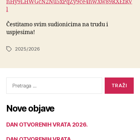
nHy9LHWGcN2Nu5xPqZy9ce4nwXw89RXEfRV
l
Čestitamo svim sudionicima na trudu i
uspjesima!
2025/2026
Nove objave
DAN OTVORENIH VRATA 2026.
DAN OTVORENIH VRATA