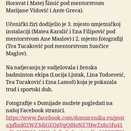
Horavat i Matej Šimić pod mentorstvom
Marijane Vidović i Ante Greca).
Učenički žiri dodijelio je 3. mjesto umjetničkoj
instalaciji (Matea Karalić i Ena Filipović pod
mentorstvom Ane Maslov) i 2. mjesto fotografiji
(Tea Tucaković pod mentorstvom Sunčice
Maglov).
Na natjecanju je sudjelovala i ženska
badminton ekipa (Lucija Ljutak, Lina Todorović,
Tea Tucaković i Ema Lamoš) koja je pokazala
trud i sportski duh.
Fotografije s Domijade možete pogledati na
našoj Facebook stranici.
https://www.facebook.com/domucenika.vu/post
s/pfbid02WZ3diGEQxVqQjHoNZ7HwZz8z5fu41