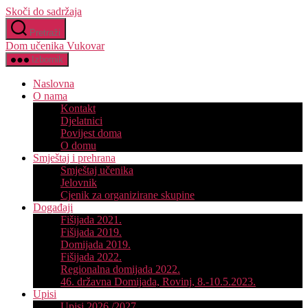
Skoči do sadržaja
Pretraži
Dom učenika Vukovar
Izbornik
Naslovna
O nama
Kontakt
Djelatnici
Povijest doma
O domu
Smještaj i prehrana
Smještaj učenika
Jelovnik
Cjenik za organizirane skupine
Događaji
Fišijada 2021.
Fišijada 2019.
Domijada 2019.
Fišijada 2022.
Regionalna domijada 2022.
46. državna Domijada, Rovinj, 8.-10.5.2023.
Upisi
Upisi 2026./2027.