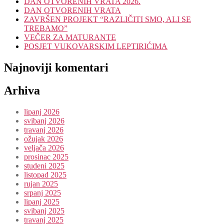
DAN OTVORENIH VRATA 2026.
DAN OTVORENIH VRATA
ZAVRŠEN PROJEKT “RAZLIČITI SMO, ALI SE
TREBAMO”
VEČER ZA MATURANTE
POSJET VUKOVARSKIM LEPTIRIĆIMA
Najnoviji komentari
Arhiva
lipanj 2026
svibanj 2026
travanj 2026
ožujak 2026
veljača 2026
prosinac 2025
studeni 2025
listopad 2025
rujan 2025
srpanj 2025
lipanj 2025
svibanj 2025
travanj 2025