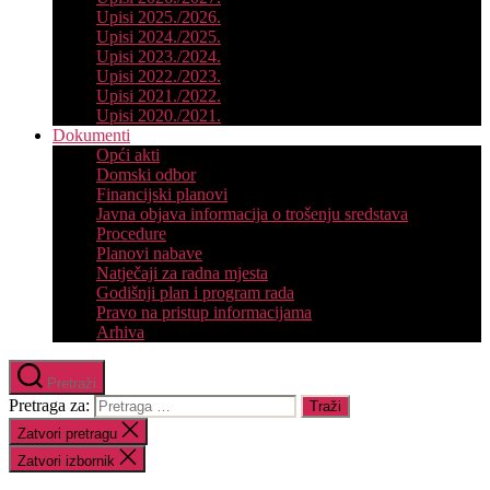
Upisi 2025./2026.
Upisi 2024./2025.
Upisi 2023./2024.
Upisi 2022./2023.
Upisi 2021./2022.
Upisi 2020./2021.
Dokumenti
Opći akti
Domski odbor
Financijski planovi
Javna objava informacija o trošenju sredstava
Procedure
Planovi nabave
Natječaji za radna mjesta
Godišnji plan i program rada
Pravo na pristup informacijama
Arhiva
Pretraži
Pretraga za:
Zatvori pretragu
Zatvori izbornik