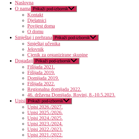
Naslovna
O nama
Prikaži pod-izbornik
Kontakt
Djelatnici
Povijest doma
O domu
Smještaj i prehrana
Prikaži pod-izbornik
Smještaj učenika
Jelovnik
Cjenik za organizirane skupine
Događaji
Prikaži pod-izbornik
Fišijada 2021.
Fišijada 2019.
Domijada 2019.
Fišijada 2022.
Regionalna domijada 2022.
46. državna Domijada, Rovinj, 8.-10.5.2023.
Upisi
Prikaži pod-izbornik
Upisi 2026./2027.
Upisi 2025./2026.
Upisi 2024./2025.
Upisi 2023./2024.
Upisi 2022./2023.
Upisi 2021./2022.