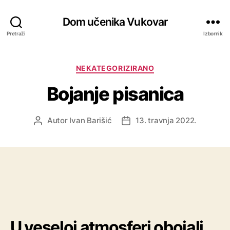
Dom učenika Vukovar
Pretraži
Izbornik
Kategorije
NEKATEGORIZIRANO
Bojanje pisanica
Autor
Ivan Barišić
13. travnja 2022.
Autor
Datum
objave
objave
U veseloj atmosferi obojali