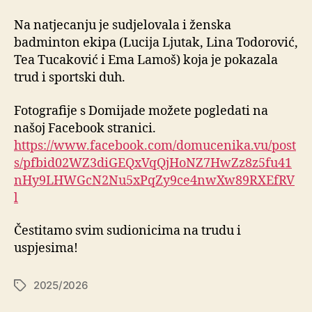
Na natjecanju je sudjelovala i ženska
badminton ekipa (Lucija Ljutak, Lina Todorović,
Tea Tucaković i Ema Lamoš) koja je pokazala
trud i sportski duh.
Fotografije s Domijade možete pogledati na
našoj Facebook stranici.
https://www.facebook.com/domucenika.vu/post
s/pfbid02WZ3diGEQxVqQjHoNZ7HwZz8z5fu41
nHy9LHWGcN2Nu5xPqZy9ce4nwXw89RXEfRV
l
Čestitamo svim sudionicima na trudu i
uspjesima!
2025/2026