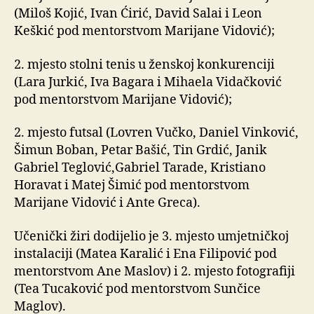
(Miloš Kojić, Ivan Ćirić, David Salai i Leon
Keškić pod mentorstvom Marijane Vidović);
2. mjesto stolni tenis u ženskoj konkurenciji
(Lara Jurkić, Iva Bagara i Mihaela Vidačković
pod mentorstvom Marijane Vidović);
2. mjesto futsal (Lovren Vučko, Daniel Vinković,
Šimun Boban, Petar Bašić, Tin Grdić, Janik
Gabriel Teglović,Gabriel Tarade, Kristiano
Horavat i Matej Šimić pod mentorstvom
Marijane Vidović i Ante Greca).
Učenički žiri dodijelio je 3. mjesto umjetničkoj
instalaciji (Matea Karalić i Ena Filipović pod
mentorstvom Ane Maslov) i 2. mjesto fotografiji
(Tea Tucaković pod mentorstvom Sunčice
Maglov).