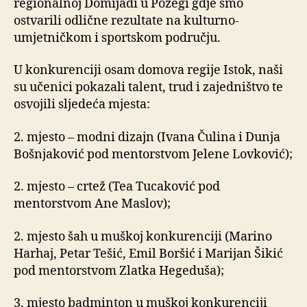
regionalnoj Domijadi u Požegi gdje smo
ostvarili odlične rezultate na kulturno-
umjetničkom i sportskom području.
U konkurenciji osam domova regije Istok, naši
su učenici pokazali talent, trud i zajedništvo te
osvojili sljedeća mjesta:
2. mjesto – modni dizajn (Ivana Čulina i Dunja
Bošnjaković pod mentorstvom Jelene Lovković);
2. mjesto – crtež (Tea Tucaković pod
mentorstvom Ane Maslov);
2. mjesto šah u muškoj konkurenciji (Marino
Harhaj, Petar Tešić, Emil Boršić i Marijan Šikić
pod mentorstvom Zlatka Hegeduša);
3. mjesto badminton u muškoj konkurenciji