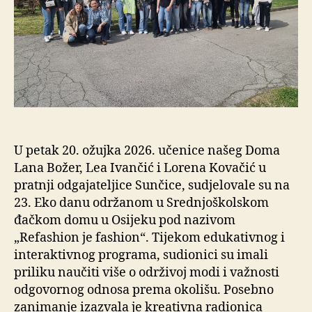
U petak 20. ožujka 2026. učenice našeg Doma
Lana Božer, Lea Ivančić i Lorena Kovačić u
pratnji odgajateljice Sunčice, sudjelovale su na
23. Eko danu održanom u Srednjoškolskom
đačkom domu u Osijeku pod nazivom
„Refashion je fashion“. Tijekom edukativnog i
interaktivnog programa, sudionici su imali
priliku naučiti više o održivoj modi i važnosti
odgovornog odnosa prema okolišu. Posebno
zanimanje izazvala je kreativna radionica