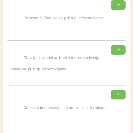
Pr
eu
Obrazac-2-Zahtjev-za-pristup-informacijama
zm
i
Pr
eu
Obavijest-o-nacinu-i-uvjetima-ostvarivanja-
zm
prava-na-pristup-informacijama
i
Pr
eu
Odluka o imenovanju službenika za informiranje
zm
i