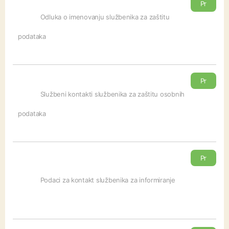
Pr
eu
Odluka o imenovanju službenika za zaštitu
zm
podataka
i
Pr
eu
Službeni kontakti službenika za zaštitu osobnih
zm
podataka
i
Pr
eu
Podaci za kontakt službenika za informiranje
zm
i