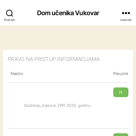
Dom učenika Vukovar
Pretraži
Izbornik
PRAVO NA PRISTUP INFORMACIJAMA
Naslov
Preuzmi
Pr
eu
Godisnje_izvjesce ZPPI 2025. godinu
zm
i