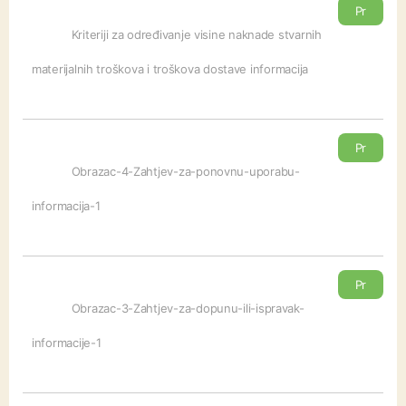
Pr
eu
Kriteriji za određivanje visine naknade stvarnih
zm
materijalnih troškova i troškova dostave informacija
i
Pr
eu
Obrazac-4-Zahtjev-za-ponovnu-uporabu-
zm
informacija-1
i
Pr
eu
Obrazac-3-Zahtjev-za-dopunu-ili-ispravak-
zm
informacije-1
i