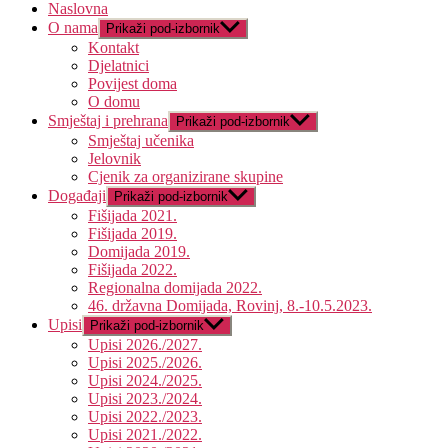
Naslovna
O nama
Prikaži pod-izbornik
Kontakt
Djelatnici
Povijest doma
O domu
Smještaj i prehrana
Prikaži pod-izbornik
Smještaj učenika
Jelovnik
Cjenik za organizirane skupine
Događaji
Prikaži pod-izbornik
Fišijada 2021.
Fišijada 2019.
Domijada 2019.
Fišijada 2022.
Regionalna domijada 2022.
46. državna Domijada, Rovinj, 8.-10.5.2023.
Upisi
Prikaži pod-izbornik
Upisi 2026./2027.
Upisi 2025./2026.
Upisi 2024./2025.
Upisi 2023./2024.
Upisi 2022./2023.
Upisi 2021./2022.