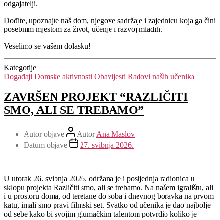
odgajatelji.
Dođite, upoznajte naš dom, njegove sadržaje i zajednicu koja ga čini
posebnim mjestom za život, učenje i razvoj mladih.
Veselimo se vašem dolasku!
Kategorije
Događaji
Domske aktivnosti
Obavijesti
Radovi naših učenika
ZAVRŠEN PROJEKT “RAZLIČITI
SMO, ALI SE TREBAMO”
Autor objave
Autor
Ana Maslov
Datum objave
27. svibnja 2026.
U utorak 26. svibnja 2026. održana je i posljednja radionica u
sklopu projekta Različiti smo, ali se trebamo. Na našem igralištu, ali
i u prostoru doma, od teretane do soba i dnevnog boravka na prvom
katu, imali smo pravi filmski set. Svatko od učenika je dao najbolje
od sebe kako bi svojim glumačkim talentom potvrdio koliko je