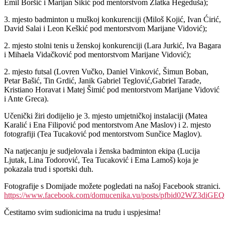
Emil Boršić i Marijan Šikić pod mentorstvom Zlatka Hegeduša);
3. mjesto badminton u muškoj konkurenciji (Miloš Kojić, Ivan Ćirić,
David Salai i Leon Keškić pod mentorstvom Marijane Vidović);
2. mjesto stolni tenis u ženskoj konkurenciji (Lara Jurkić, Iva Bagara
i Mihaela Vidačković pod mentorstvom Marijane Vidović);
2. mjesto futsal (Lovren Vučko, Daniel Vinković, Šimun Boban,
Petar Bašić, Tin Grdić, Janik Gabriel Teglović,Gabriel Tarade,
Kristiano Horavat i Matej Šimić pod mentorstvom Marijane Vidović
i Ante Greca).
Učenički žiri dodijelio je 3. mjesto umjetničkoj instalaciji (Matea
Karalić i Ena Filipović pod mentorstvom Ane Maslov) i 2. mjesto
fotografiji (Tea Tucaković pod mentorstvom Sunčice Maglov).
Na natjecanju je sudjelovala i ženska badminton ekipa (Lucija
Ljutak, Lina Todorović, Tea Tucaković i Ema Lamoš) koja je
pokazala trud i sportski duh.
Fotografije s Domijade možete pogledati na našoj Facebook stranici.
https://www.facebook.com/domucenika.vu/posts/pfbid02W
Čestitamo svim sudionicima na trudu i uspjesima!