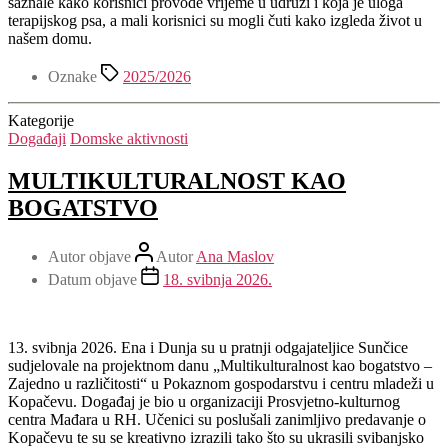
saznale kako korisnici provode vrijeme u udruzi i koja je uloga
terapijskog psa, a mali korisnici su mogli čuti kako izgleda život u
našem domu.
Oznake
2025/2026
Kategorije
Događaji
Domske aktivnosti
MULTIKULTURALNOST KAO
BOGATSTVO
Autor objave
Autor
Ana Maslov
Datum objave
18. svibnja 2026.
13. svibnja 2026. Ena i Dunja su u pratnji odgajateljice Sunčice
sudjelovale na projektnom danu „Multikulturalnost kao bogatstvo –
Zajedno u različitosti“ u Pokaznom gospodarstvu i centru mladeži u
Kopačevu. Događaj je bio u organizaciji Prosvjetno-kulturnog
centra Mađara u RH. Učenici su poslušali zanimljivo predavanje o
Kopačevu te su se kreativno izrazili tako što su ukrasili svibanjsko