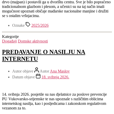
drvo (majpan) i postavili ga u dvorištu centra. Sve je bilo popraćeno
tradicionalnom glazbom i plesom, a učenici su na taj način imali
mogućnost upoznati običaje mađarske nacionalne manjine i družiti
se s ostalim vršnjacima.
Oznake
2025/2026
Kategorije
Događaji
Domske aktivnosti
PREDAVANJE O NASILJU NA
INTERNETU
Autor objave
Autor
Ana Maslov
Datum objave
18. svibnja 2026.
14. svibnja 2026. posjetile su nas djelatnice za poslove prevencije
PU Vukovarsko-srijemske te nas upoznale s različitim oblicima
internetskog nasilja, kao i posljedicama i zakonskom regulativom
vezanom za to.