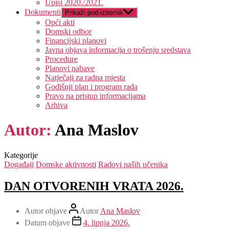
Upisi 2020./2021.
Dokumenti
Prikaži pod-izbornik
Opći akti
Domski odbor
Financijski planovi
Javna objava informacija o trošenju sredstava
Procedure
Planovi nabave
Natječaji za radna mjesta
Godišnji plan i program rada
Pravo na pristup informacijama
Arhiva
Autor:
Ana Maslov
Kategorije
Događaji
Domske aktivnosti
Radovi naših učenika
DAN OTVORENIH VRATA 2026.
Autor objave
Autor
Ana Maslov
Datum objave
4. lipnja 2026.