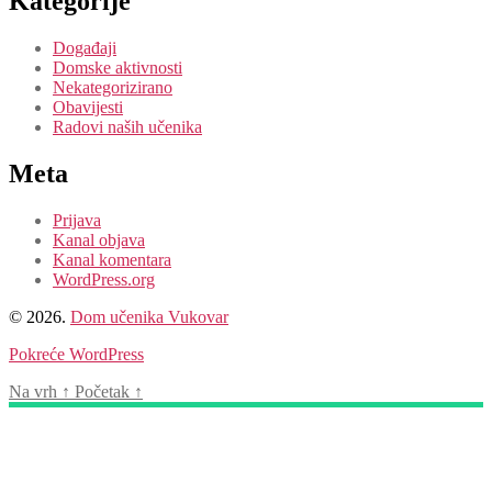
Kategorije
Događaji
Domske aktivnosti
Nekategorizirano
Obavijesti
Radovi naših učenika
Meta
Prijava
Kanal objava
Kanal komentara
WordPress.org
© 2026.
Dom učenika Vukovar
Pokreće WordPress
Na vrh
↑
Početak
↑