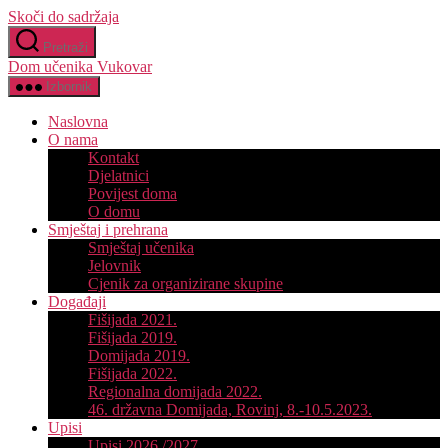
Skoči do sadržaja
Pretraži
Dom učenika Vukovar
Izbornik
Naslovna
O nama
Kontakt
Djelatnici
Povijest doma
O domu
Smještaj i prehrana
Smještaj učenika
Jelovnik
Cjenik za organizirane skupine
Događaji
Fišijada 2021.
Fišijada 2019.
Domijada 2019.
Fišijada 2022.
Regionalna domijada 2022.
46. državna Domijada, Rovinj, 8.-10.5.2023.
Upisi
Upisi 2026./2027.