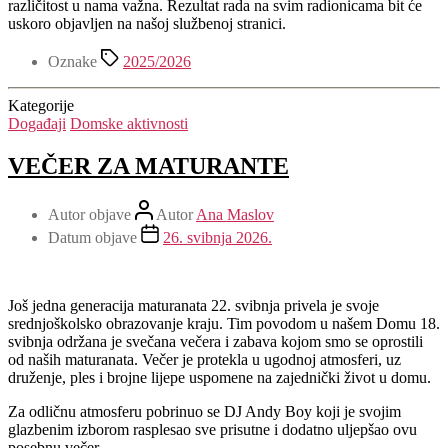
različitost u nama važna. Rezultat rada na svim radionicama bit će
uskoro objavljen na našoj službenoj stranici.
Oznake
2025/2026
Kategorije
Događaji
Domske aktivnosti
VEČER ZA MATURANTE
Autor objave
Autor
Ana Maslov
Datum objave
26. svibnja 2026.
Još jedna generacija maturanata 22. svibnja privela je svoje
srednjoškolsko obrazovanje kraju. Tim povodom u našem Domu 18.
svibnja održana je svečana večera i zabava kojom smo se oprostili
od naših maturanata. Večer je protekla u ugodnoj atmosferi, uz
druženje, ples i brojne lijepe uspomene na zajednički život u domu.
Za odličnu atmosferu pobrinuo se DJ Andy Boy koji je svojim
glazbenim izborom rasplesao sve prisutne i dodatno uljepšao ovu
posebnu večer.