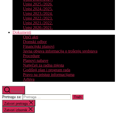
Upisi 2025./2026.
Upisi 2024./2025.
Upisi 2023./2024.
Upisi 2022./2023.
Upisi 2021./2022.
Upisi 2020./2021.
Dokumenti
Opći akti
Domski odbor
Financijski planovi
Javna objava informacija o trošenju sredstava
Procedure
Planovi nabave
Natječaji za radna mjesta
Godišnji plan i program rada
Pravo na pristup informacijama
Arhiva
Pretraži
Pretraga za:
Zatvori pretragu
Zatvori izbornik