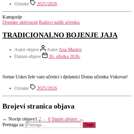
Oznake
2025/2026
Kategorije
Domske aktivnosti
Radovi naših učenika
TRADICIONALNO BOJENJE JAJA
Autor objave
Autor
Ana Maslov
Datum objave
26. ožujka 2026.
Sretan Uskrs žele vam učenici i djelatnici Doma učenika Vukovar!
Oznake
2025/2026
Brojevi stranica objava
←
Novije
objave
1
2
…
6
Starije
objave
→
Pretraga za: