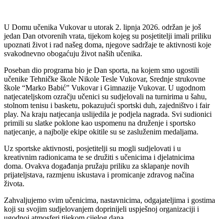
U Domu učenika Vukovar u utorak 2. lipnja 2026. održan je još
jedan Dan otvorenih vrata, tijekom kojeg su posjetitelji imali priliku
upoznati život i rad našeg doma, njegove sadržaje te aktivnosti koje
svakodnevno obogaćuju život naših učenika.
Poseban dio programa bio je Dan sporta, na kojem smo ugostili
učenike Tehničke škole Nikole Tesle Vukovar, Srednje strukovne
škole “Marko Babić” Vukovar i Gimnazije Vukovar. U ugodnom
natjecateljskom ozračju učenici su sudjelovali na turnirima u šahu,
stolnom tenisu i basketu, pokazujući sportski duh, zajedništvo i fair
play. Na kraju natjecanja uslijedila je podjela nagrada. Svi sudionici
primili su slatke poklone kao uspomenu na druženje i sportsko
natjecanje, a najbolje ekipe okitile su se zasluženim medaljama.
Uz sportske aktivnosti, posjetitelji su mogli sudjelovati i u
kreativnim radionicama te se družiti s učenicima i djelatnicima
doma. Ovakva događanja pružaju priliku za sklapanje novih
prijateljstava, razmjenu iskustava i promicanje zdravog načina
života.
Zahvaljujemo svim učenicima, nastavnicima, odgajateljima i gostima
koji su svojim sudjelovanjem doprinijeli uspješnoj organizaciji i
ugodnoj atmosferi tijekom cijelog dana.