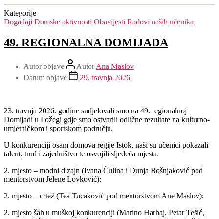
Kategorije
Događaji
Domske aktivnosti
Obavijesti
Radovi naših učenika
49. REGIONALNA DOMIJADA
Autor objave
Autor
Ana Maslov
Datum objave
29. travnja 2026.
23. travnja 2026. godine sudjelovali smo na 49. regionalnoj
Domijadi u Požegi gdje smo ostvarili odlične rezultate na kulturno-
umjetničkom i sportskom području.
U konkurenciji osam domova regije Istok, naši su učenici pokazali
talent, trud i zajedništvo te osvojili sljedeća mjesta:
2. mjesto – modni dizajn (Ivana Čulina i Dunja Bošnjaković pod
mentorstvom Jelene Lovković);
2. mjesto – crtež (Tea Tucaković pod mentorstvom Ane Maslov);
2. mjesto šah u muškoj konkurenciji (Marino Harhaj, Petar Tešić,