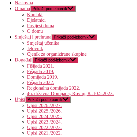
Naslovna
O nama
Prikaži pod-izbornik
Kontakt
Djelatnici
Povijest doma
O domu
Smještaj i prehrana
Prikaži pod-izbornik
Smještaj učenika
Jelovnik
Cjenik za organizirane skupine
Događaji
Prikaži pod-izbornik
Fišijada 2021.
Fišijada 2019.
Domijada 2019.
Fišijada 2022.
Regionalna domijada 2022.
46. državna Domijada, Rovinj, 8.-10.5.2023.
Upisi
Prikaži pod-izbornik
Upisi 2026./2027.
Upisi 2025./2026.
Upisi 2024./2025.
Upisi 2023./2024.
Upisi 2022./2023.
Upisi 2021./2022.