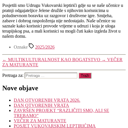
Posjetili smo Udrugu Vukovarski leptirići gdje su se naše učenice u
pratnji odgajateljice Jelene družile s njihovim korisnicima u
poludnevnom boravku uz razgovor i društvene igre. Smijeha,
zabave i dobrog raspoloženja nije nedostajalo. Naše učenice su
saznale kako korisnici provode vrijeme u udruzi i koja je uloga
terapijskog psa, a mali korisnici su mogli čuti kako izgleda život u
našem domu.
Oznake
2025/2026
←
MULTIKULTURALNOST KAO BOGATSTVO
→
VEČER
ZA MATURANTE
Pretraga za:
Nove objave
DAN OTVORENIH VRATA 2026.
DAN OTVORENIH VRATA
ZAVRŠEN PROJEKT “RAZLIČITI SMO, ALI SE
TREBAMO”
VEČER ZA MATURANTE
POSJET VUKOVARSKIM LEPTIRIĆIMA