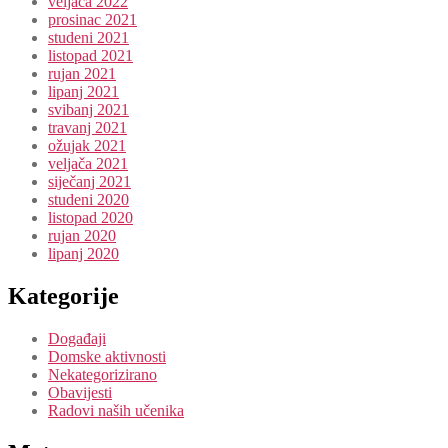
veljača 2022
prosinac 2021
studeni 2021
listopad 2021
rujan 2021
lipanj 2021
svibanj 2021
travanj 2021
ožujak 2021
veljača 2021
siječanj 2021
studeni 2020
listopad 2020
rujan 2020
lipanj 2020
Kategorije
Događaji
Domske aktivnosti
Nekategorizirano
Obavijesti
Radovi naših učenika