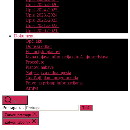
Upisi 2025./2026.
Upisi 2024./2025.
Upisi 2023./2024.
Upisi 2022./2023.
Upisi 2021./2022.
Upisi 2020./2021.
Dokumenti
Opći akti
Domski odbor
Financijski planovi
Javna objava informacija o trošenju sredstava
Procedure
Planovi nabave
Natječaji za radna mjesta
Godišnji plan i program rada
Pravo na pristup informacijama
Arhiva
Pretraži
Pretraga za:
Zatvori pretragu
Zatvori izbornik