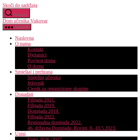
Skoči do sadržaja
Pretraži
Dom učenika Vukovar
Izbornik
Naslovna
O nama
Kontakt
Djelatnici
Povijest doma
O domu
Smještaj i prehrana
Smještaj učenika
Jelovnik
Cjenik za organizirane skupine
Događaji
Fišijada 2021.
Fišijada 2019.
Domijada 2019.
Fišijada 2022.
Regionalna domijada 2022.
46. državna Domijada, Rovinj, 8.-10.5.2023.
Upisi
Upisi 2026./2027.