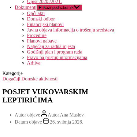
Upisi 2020./2021.
Dokumenti
Prikaži pod-izbornik
Opći akti
Domski odbor
Financijski planovi
Javna objava informacija o trošenju sredstava
Procedure
Planovi nabave
Natječaji za radna mjesta
Godišnji plan i program rada
Pravo na pristup informacijama
Arhiva
Kategorije
Događaji
Domske aktivnosti
POSJET VUKOVARSKIM
LEPTIRIĆIMA
Autor objave
Autor
Ana Maslov
Datum objave
26. svibnja 2026.