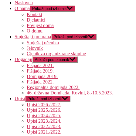
Naslovna
O nama
Prikaži pod-izbornik
Kontakt
Djelatnici
Povijest doma
O domu
Smještaj i prehrana
Prikaži pod-izbornik
Smještaj učenika
Jelovnik
Cjenik za organizirane skupine
Događaji
Prikaži pod-izbornik
Fišijada 2021.
Fišijada 2019.
Domijada 2019.
Fišijada 2022.
Regionalna domijada 2022.
46. državna Domijada, Rovinj, 8.-10.5.2023.
Upisi
Prikaži pod-izbornik
Upisi 2026./2027.
Upisi 2025./2026.
Upisi 2024./2025.
Upisi 2023./2024.
Upisi 2022./2023.
Upisi 2021./2022.