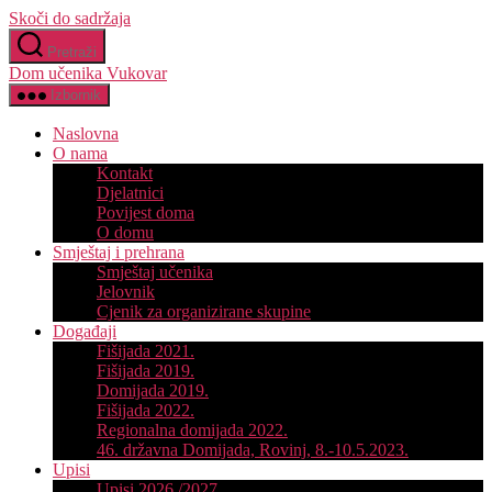
Skoči do sadržaja
Pretraži
Dom učenika Vukovar
Izbornik
Naslovna
O nama
Kontakt
Djelatnici
Povijest doma
O domu
Smještaj i prehrana
Smještaj učenika
Jelovnik
Cjenik za organizirane skupine
Događaji
Fišijada 2021.
Fišijada 2019.
Domijada 2019.
Fišijada 2022.
Regionalna domijada 2022.
46. državna Domijada, Rovinj, 8.-10.5.2023.
Upisi
Upisi 2026./2027.