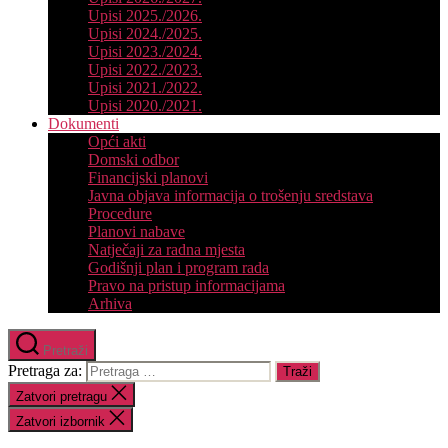
Upisi 2025./2026.
Upisi 2024./2025.
Upisi 2023./2024.
Upisi 2022./2023.
Upisi 2021./2022.
Upisi 2020./2021.
Dokumenti
Opći akti
Domski odbor
Financijski planovi
Javna objava informacija o trošenju sredstava
Procedure
Planovi nabave
Natječaji za radna mjesta
Godišnji plan i program rada
Pravo na pristup informacijama
Arhiva
Pretraži
Pretraga za:
Zatvori pretragu
Zatvori izbornik