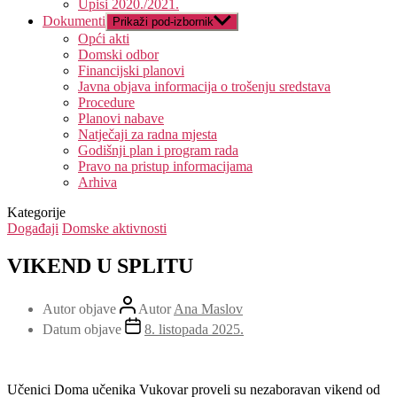
Upisi 2020./2021.
Dokumenti
Prikaži pod-izbornik
Opći akti
Domski odbor
Financijski planovi
Javna objava informacija o trošenju sredstava
Procedure
Planovi nabave
Natječaji za radna mjesta
Godišnji plan i program rada
Pravo na pristup informacijama
Arhiva
Kategorije
Događaji
Domske aktivnosti
VIKEND U SPLITU
Autor objave
Autor
Ana Maslov
Datum objave
8. listopada 2025.
Učenici Doma učenika Vukovar proveli su nezaboravan vikend od