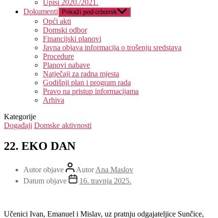
Upisi 2020./2021.
Dokumenti
Prikaži pod-izbornik
Opći akti
Domski odbor
Financijski planovi
Javna objava informacija o trošenju sredstava
Procedure
Planovi nabave
Natječaji za radna mjesta
Godišnji plan i program rada
Pravo na pristup informacijama
Arhiva
Kategorije
Događaji
Domske aktivnosti
22. EKO DAN
Autor objave
Autor
Ana Maslov
Datum objave
16. travnja 2025.
Učenici Ivan, Emanuel i Mislav, uz pratnju odgajateljice Sunčice,