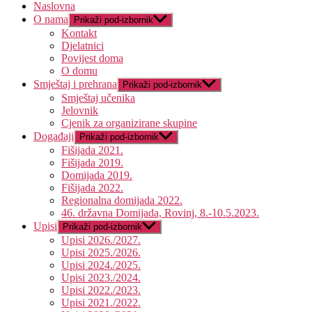
Naslovna
O nama
Prikaži pod-izbornik
Kontakt
Djelatnici
Povijest doma
O domu
Smještaj i prehrana
Prikaži pod-izbornik
Smještaj učenika
Jelovnik
Cjenik za organizirane skupine
Događaji
Prikaži pod-izbornik
Fišijada 2021.
Fišijada 2019.
Domijada 2019.
Fišijada 2022.
Regionalna domijada 2022.
46. državna Domijada, Rovinj, 8.-10.5.2023.
Upisi
Prikaži pod-izbornik
Upisi 2026./2027.
Upisi 2025./2026.
Upisi 2024./2025.
Upisi 2023./2024.
Upisi 2022./2023.
Upisi 2021./2022.