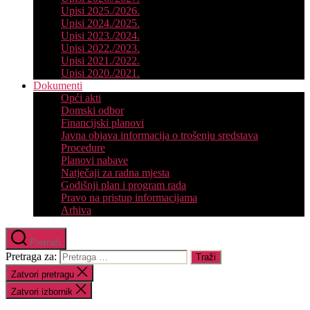
Upisi 2025./2026.
Upisi 2024./2025.
Upisi 2023./2024.
Upisi 2022./2023.
Upisi 2021./2022.
Upisi 2020./2021.
Dokumenti
Opći akti
Domski odbor
Financijski planovi
Javna objava informacija o trošenju sredstava
Procedure
Planovi nabave
Natječaji za radna mjesta
Godišnji plan i program rada
Pravo na pristup informacijama
Arhiva
Pretraži
Pretraga za:
Zatvori pretragu
Zatvori izbornik