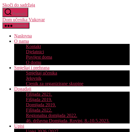
Skoči do sadržaja
Pretraži
Dom učenika Vukovar
Izbornik
Naslovna
O nama
Kontakt
Djelatnici
Povijest doma
O domu
Smještaj i prehrana
Smještaj učenika
Jelovnik
Cjenik za organizirane skupine
Događaji
Fišijada 2021.
Fišijada 2019.
Domijada 2019.
Fišijada 2022.
Regionalna domijada 2022.
46. državna Domijada, Rovinj, 8.-10.5.2023.
Upisi
Upisi 2026./2027.