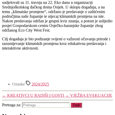
sudjelovali su 11. travnja na 22. Eko danu u organizaciji
Srednjoškolskog đačkog doma Osijek. U sklopu događaja, a na
temu „klimatske promjene“, održano je predavanje o zaštićenim
područjima naše županije te utjecaj klimatskih promjena na iste.
Nakon predavanja održan je grupni kviz znanja, a potom je uslijedio
posjet Gospodarskom centru Osječko-baranjske županije zbog
održanog Eco City West Fest.
Cilj događaja je bio podizanje svijesti o važnosti očuvanja prirode i
razumijevanje klimatskih promjena kroz edukativna predavanja i
interaktivne aktivnosti.
Oznake
2024/2025
←
KREATIVCI U RADIŠI I GOSTI
→
VJEŽBA EVAKUACIJE
Pretraga za: