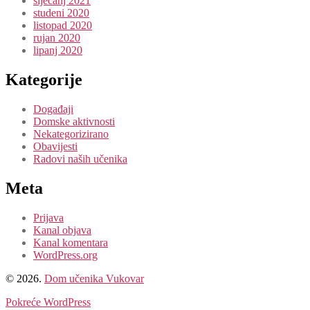
siječanj 2021
studeni 2020
listopad 2020
rujan 2020
lipanj 2020
Kategorije
Događaji
Domske aktivnosti
Nekategorizirano
Obavijesti
Radovi naših učenika
Meta
Prijava
Kanal objava
Kanal komentara
WordPress.org
© 2026.
Dom učenika Vukovar
Pokreće WordPress