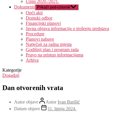
Upisi 2020./2021.
Dokumenti
Prikaži pod-izbornik
Opći akti
Domski odbor
Financijski planovi
Javna objava informacija o trošenju sredstava
Procedure
Planovi nabave
Natječaji za radna mjesta
Godišnji plan i program rada
Pravo na pristup informacijama
Arhiva
Kategorije
Događaji
Dan otvorenih vrata
Autor objave
Autor
Ivan Barišić
Datum objave
11. lipnja 2024.