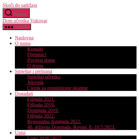
Skoči do sadržaja
Pretraži
Dom učenika Vukovar
Izbornik
Naslovna
O nama
Kontakt
Djelatnici
Povijest doma
O domu
Smještaj i prehrana
Smještaj učenika
Jelovnik
Cjenik za organizirane skupine
Događaji
Fišijada 2021.
Fišijada 2019.
Domijada 2019.
Fišijada 2022.
Regionalna domijada 2022.
46. državna Domijada, Rovinj, 8.-10.5.2023.
Upisi
Upisi 2026./2027.