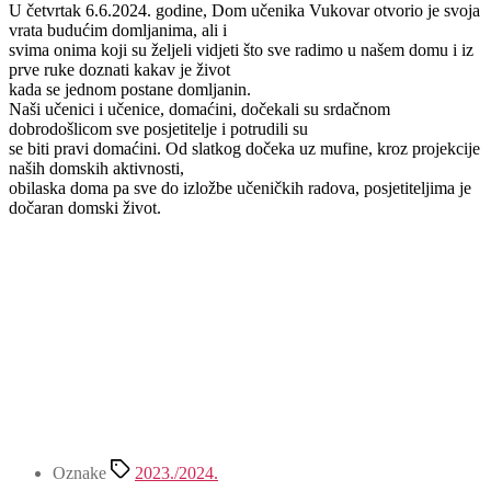
U četvrtak 6.6.2024. godine, Dom učenika Vukovar otvorio je svoja
vrata budućim domljanima, ali i
svima onima koji su željeli vidjeti što sve radimo u našem domu i iz
prve ruke doznati kakav je život
kada se jednom postane domljanin.
Naši učenici i učenice, domaćini, dočekali su srdačnom
dobrodošlicom sve posjetitelje i potrudili su
se biti pravi domaćini. Od slatkog dočeka uz mufine, kroz projekcije
naših domskih aktivnosti,
obilaska doma pa sve do izložbe učeničkih radova, posjetiteljima je
dočaran domski život.
Oznake
2023./2024.