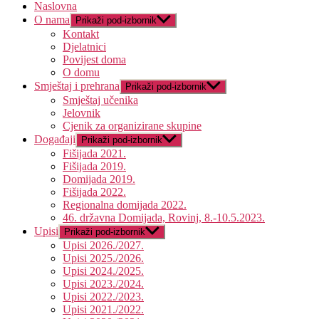
Naslovna
O nama
Prikaži pod-izbornik
Kontakt
Djelatnici
Povijest doma
O domu
Smještaj i prehrana
Prikaži pod-izbornik
Smještaj učenika
Jelovnik
Cjenik za organizirane skupine
Događaji
Prikaži pod-izbornik
Fišijada 2021.
Fišijada 2019.
Domijada 2019.
Fišijada 2022.
Regionalna domijada 2022.
46. državna Domijada, Rovinj, 8.-10.5.2023.
Upisi
Prikaži pod-izbornik
Upisi 2026./2027.
Upisi 2025./2026.
Upisi 2024./2025.
Upisi 2023./2024.
Upisi 2022./2023.
Upisi 2021./2022.