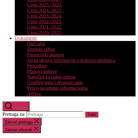
Upisi 2025./2026.
Upisi 2024./2025.
Upisi 2023./2024.
Upisi 2022./2023.
Upisi 2021./2022.
Upisi 2020./2021.
Dokumenti
Opći akti
Domski odbor
Financijski planovi
Javna objava informacija o trošenju sredstava
Procedure
Planovi nabave
Natječaji za radna mjesta
Godišnji plan i program rada
Pravo na pristup informacijama
Arhiva
Pretraži
Pretraga za:
Zatvori pretragu
Zatvori izbornik