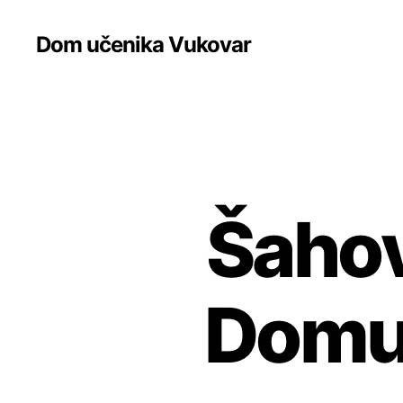
Dom učenika Vukovar
Šahov
Domu