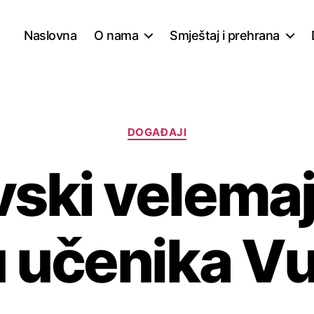
Naslovna
O nama
Smještaj i prehrana
DOGAĐAJI
ski velemaj
 učenika Vu