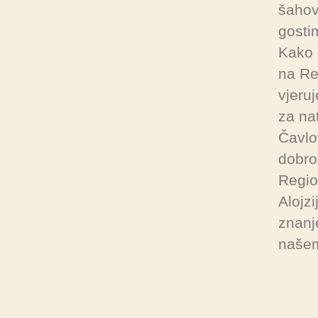
šahov
gosti
Kako 
na Re
vjeru
za na
Čavlo
dobro 
Regio
Alojz
znanj
naše