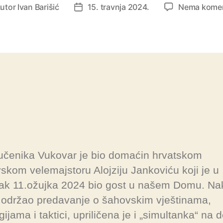
utor
Ivan Barišić
15. travnja 2024.
Nema kome
čenika Vukovar je bio domaćin hrvatskom
skom velemajstoru Alojziju Jankoviću koji je u
tak 11.ožujka 2024 bio gost u našem Domu. N
e održao predavanje o šahovskim vještinama,
gijama i taktici, upriličena je i „simultanka“ na 