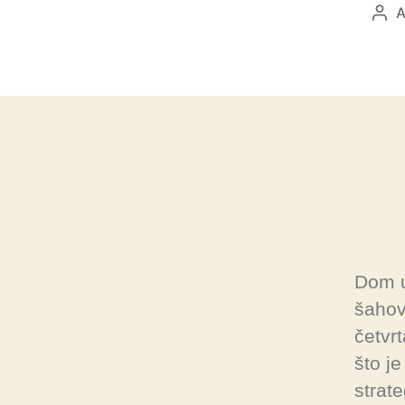
A
Dom u
šahov
četvr
što j
strate