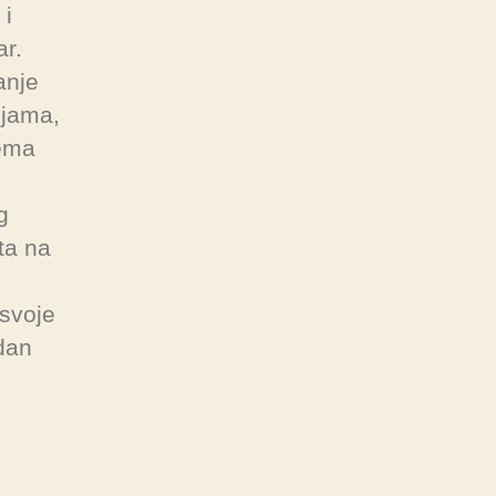
 i
r.
anje
ijama,
rema
g
ta na
 svoje
dan