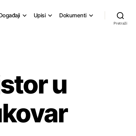
Događaji
Upisi
Dokumenti
Pretraži
stor u
kovar