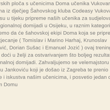
skih ploča s učenicima Doma učenika Vukovar
ma iz dječjeg Šahovskog kluba Codeasy Vukova
su u tijeku pripreme naših učenika za sudjelov
gionalnoj domijadi u Osijeku, u raznim kategor
jemo da će šahovskoj ekipi Doma koja se prip
tjecanje ( Tomislav i Marino Harhaj, Krunoslav
vić, Dorian Sušac i Emanuel Jozić ) ovaj trenin
doći u želji za ostvarivanjem što boljeg rezulta
nalnoj domijadi. Zahvaljujemo se velemajstoru
iju Jankoviću koji je došao iz Zagreba te prenio
e i iskustva našim učenicima, i posvetio jedan 
m Domu