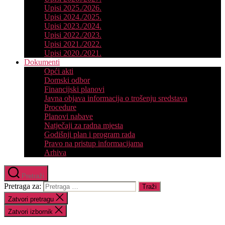
Upisi 2025./2026.
Upisi 2024./2025.
Upisi 2023./2024.
Upisi 2022./2023.
Upisi 2021./2022.
Upisi 2020./2021.
Dokumenti
Opći akti
Domski odbor
Financijski planovi
Javna objava informacija o trošenju sredstava
Procedure
Planovi nabave
Natječaji za radna mjesta
Godišnji plan i program rada
Pravo na pristup informacijama
Arhiva
Pretraži
Pretraga za:
Zatvori pretragu
Zatvori izbornik