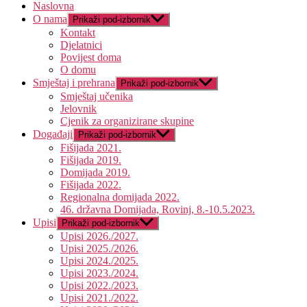
Naslovna
O nama
Prikaži pod-izbornik
Kontakt
Djelatnici
Povijest doma
O domu
Smještaj i prehrana
Prikaži pod-izbornik
Smještaj učenika
Jelovnik
Cjenik za organizirane skupine
Događaji
Prikaži pod-izbornik
Fišijada 2021.
Fišijada 2019.
Domijada 2019.
Fišijada 2022.
Regionalna domijada 2022.
46. državna Domijada, Rovinj, 8.-10.5.2023.
Upisi
Prikaži pod-izbornik
Upisi 2026./2027.
Upisi 2025./2026.
Upisi 2024./2025.
Upisi 2023./2024.
Upisi 2022./2023.
Upisi 2021./2022.