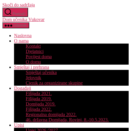
Skoči do sadržaja
Pretraži
Dom učenika Vukovar
Izbornik
Naslovna
O nama
Kontakt
Djelatnici
Povijest doma
O domu
Smještaj i prehrana
Smještaj učenika
Jelovnik
Cjenik za organizirane skupine
Događaji
Fišijada 2021.
Fišijada 2019.
Domijada 2019.
Fišijada 2022.
Regionalna domijada 2022.
46. državna Domijada, Rovinj, 8.-10.5.2023.
Upisi
Upisi 2026./2027.