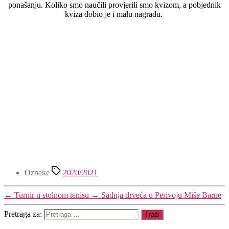
ponašanju. Koliko smo naučili provjerili smo kvizom, a pobjednik
kviza dobio je i malu nagradu.
Oznake
2020/2021
←
Turnir u stolnom tenisu
→
Sadnja drveća u Perivoju Miše Barne
Pretraga za: