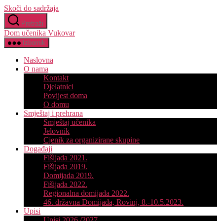
Skoči do sadržaja
Pretraži
Dom učenika Vukovar
Izbornik
Naslovna
O nama
Kontakt
Djelatnici
Povijest doma
O domu
Smještaj i prehrana
Smještaj učenika
Jelovnik
Cjenik za organizirane skupine
Događaji
Fišijada 2021.
Fišijada 2019.
Domijada 2019.
Fišijada 2022.
Regionalna domijada 2022.
46. državna Domijada, Rovinj, 8.-10.5.2023.
Upisi
Upisi 2026./2027.