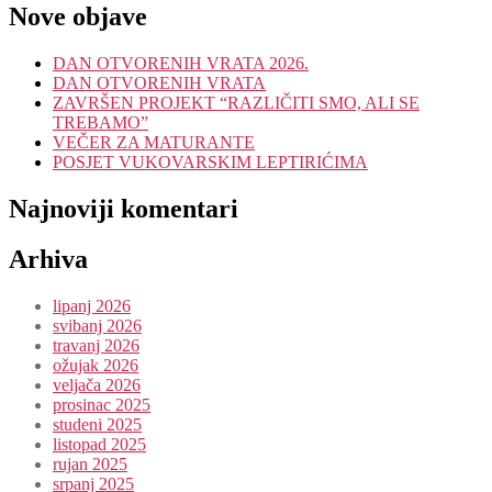
Nove objave
DAN OTVORENIH VRATA 2026.
DAN OTVORENIH VRATA
ZAVRŠEN PROJEKT “RAZLIČITI SMO, ALI SE
TREBAMO”
VEČER ZA MATURANTE
POSJET VUKOVARSKIM LEPTIRIĆIMA
Najnoviji komentari
Arhiva
lipanj 2026
svibanj 2026
travanj 2026
ožujak 2026
veljača 2026
prosinac 2025
studeni 2025
listopad 2025
rujan 2025
srpanj 2025