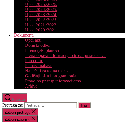
Upisi 2025./2026.
Upisi 2024./2025.
Upisi 2023./2024.
Upisi 2022./2023.
Upisi 2021./2022.
Upisi 2020./2021.
Dokumenti
Opći akti
Domski odbor
Financijski planovi
Javna objava informacija o trošenju sredstava
Procedure
Planovi nabave
Natječaji za radna mjesta
Godišnji plan i program rada
Pravo na pristup informacijama
Arhiva
Pretraži
Pretraga za:
Zatvori pretragu
Zatvori izbornik