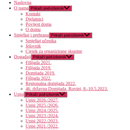
Naslovna
O nama
Prikaži pod-izbornik
Kontakt
Djelatnici
Povijest doma
O domu
Smještaj i prehrana
Prikaži pod-izbornik
Smještaj učenika
Jelovnik
Cjenik za organizirane skupine
Događaji
Prikaži pod-izbornik
Fišijada 2021.
Fišijada 2019.
Domijada 2019.
Fišijada 2022.
Regionalna domijada 2022.
46. državna Domijada, Rovinj, 8.-10.5.2023.
Upisi
Prikaži pod-izbornik
Upisi 2026./2027.
Upisi 2025./2026.
Upisi 2024./2025.
Upisi 2023./2024.
Upisi 2022./2023.
Upisi 2021./2022.