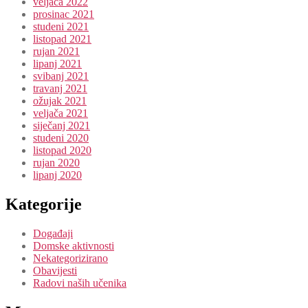
veljača 2022
prosinac 2021
studeni 2021
listopad 2021
rujan 2021
lipanj 2021
svibanj 2021
travanj 2021
ožujak 2021
veljača 2021
siječanj 2021
studeni 2020
listopad 2020
rujan 2020
lipanj 2020
Kategorije
Događaji
Domske aktivnosti
Nekategorizirano
Obavijesti
Radovi naših učenika