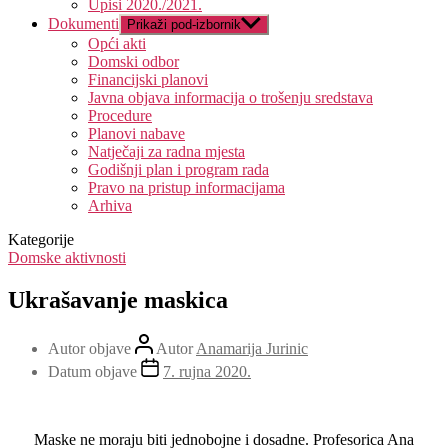
Upisi 2020./2021.
Dokumenti
Prikaži pod-izbornik
Opći akti
Domski odbor
Financijski planovi
Javna objava informacija o trošenju sredstava
Procedure
Planovi nabave
Natječaji za radna mjesta
Godišnji plan i program rada
Pravo na pristup informacijama
Arhiva
Kategorije
Domske aktivnosti
Ukrašavanje maskica
Autor objave
Autor
Anamarija Jurinic
Datum objave
7. rujna 2020.
Maske ne moraju biti jednobojne i dosadne. Profesorica Ana