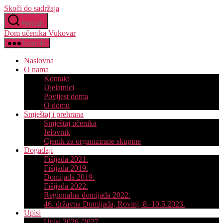
Skoči do sadržaja
Pretraži
Dom učenika Vukovar
Izbornik
Naslovna
O nama
Kontakt
Djelatnici
Povijest doma
O domu
Smještaj i prehrana
Smještaj učenika
Jelovnik
Cjenik za organizirane skupine
Događaji
Fišijada 2021.
Fišijada 2019.
Domijada 2019.
Fišijada 2022.
Regionalna domijada 2022.
46. državna Domijada, Rovinj, 8.-10.5.2023.
Upisi
Upisi 2026./2027.