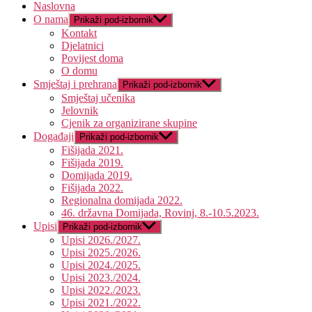
Naslovna
O nama
Prikaži pod-izbornik
Kontakt
Djelatnici
Povijest doma
O domu
Smještaj i prehrana
Prikaži pod-izbornik
Smještaj učenika
Jelovnik
Cjenik za organizirane skupine
Događaji
Prikaži pod-izbornik
Fišijada 2021.
Fišijada 2019.
Domijada 2019.
Fišijada 2022.
Regionalna domijada 2022.
46. državna Domijada, Rovinj, 8.-10.5.2023.
Upisi
Prikaži pod-izbornik
Upisi 2026./2027.
Upisi 2025./2026.
Upisi 2024./2025.
Upisi 2023./2024.
Upisi 2022./2023.
Upisi 2021./2022.