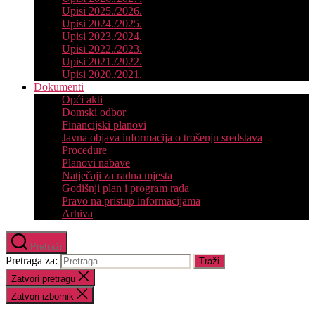
Upisi 2025./2026.
Upisi 2024./2025.
Upisi 2023./2024.
Upisi 2022./2023.
Upisi 2021./2022.
Upisi 2020./2021.
Dokumenti
Opći akti
Domski odbor
Financijski planovi
Javna objava informacija o trošenju sredstava
Procedure
Planovi nabave
Natječaji za radna mjesta
Godišnji plan i program rada
Pravo na pristup informacijama
Arhiva
Pretraži
Pretraga za:
Zatvori pretragu
Zatvori izbornik