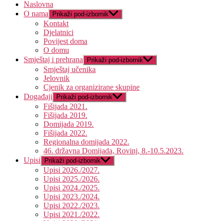
Naslovna
O nama
Prikaži pod-izbornik
Kontakt
Djelatnici
Povijest doma
O domu
Smještaj i prehrana
Prikaži pod-izbornik
Smještaj učenika
Jelovnik
Cjenik za organizirane skupine
Događaji
Prikaži pod-izbornik
Fišijada 2021.
Fišijada 2019.
Domijada 2019.
Fišijada 2022.
Regionalna domijada 2022.
46. državna Domijada, Rovinj, 8.-10.5.2023.
Upisi
Prikaži pod-izbornik
Upisi 2026./2027.
Upisi 2025./2026.
Upisi 2024./2025.
Upisi 2023./2024.
Upisi 2022./2023.
Upisi 2021./2022.