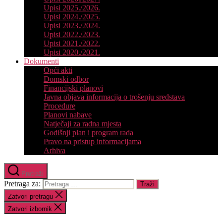
Upisi 2025./2026.
Upisi 2024./2025.
Upisi 2023./2024.
Upisi 2022./2023.
Upisi 2021./2022.
Upisi 2020./2021.
Dokumenti
Opći akti
Domski odbor
Financijski planovi
Javna objava informacija o trošenju sredstava
Procedure
Planovi nabave
Natječaji za radna mjesta
Godišnji plan i program rada
Pravo na pristup informacijama
Arhiva
Pretraži
Pretraga za:
Zatvori pretragu
Zatvori izbornik