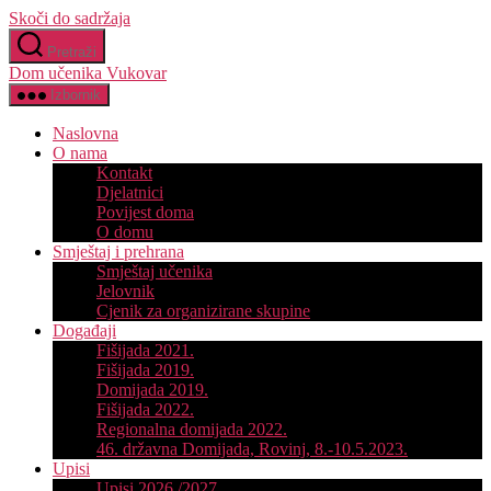
Skoči do sadržaja
Pretraži
Dom učenika Vukovar
Izbornik
Naslovna
O nama
Kontakt
Djelatnici
Povijest doma
O domu
Smještaj i prehrana
Smještaj učenika
Jelovnik
Cjenik za organizirane skupine
Događaji
Fišijada 2021.
Fišijada 2019.
Domijada 2019.
Fišijada 2022.
Regionalna domijada 2022.
46. državna Domijada, Rovinj, 8.-10.5.2023.
Upisi
Upisi 2026./2027.