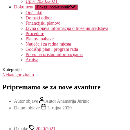
Upisi 2020./2021.
Dokumenti
Prikaži pod-izbornik
Opći akti
Domski odbor
Financijski planovi
Javna objava informacija o trošenju sredstava
Procedure
Planovi nabave
Natječaji za radna mjesta
Godišnji plan i program rada
Pravo na pristup informacijama
Arhiva
Kategorije
Nekategorizirano
Pripremamo se za nove avanture
Autor objave
Autor
Anamarija Jurinic
Datum objave
3. rujna 2020.
Oznake
2020/2021