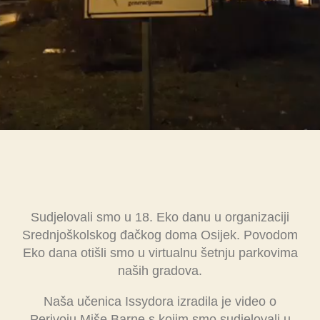
Sudjelovali smo u 18. Eko danu u organizaciji
Srednjoškolskog đačkog doma Osijek. Povodom
Eko dana otišli smo u virtualnu šetnju parkovima
naših gradova.
Naša učenica Issydora izradila je video o
Perivoju Miše Barne s kojim smo sudjelovali u