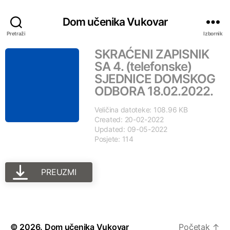
Dom učenika Vukovar
Pretraži
Izbornik
SKRAĆENI ZAPISNIK
SA 4. (telefonske)
SJEDNICE DOMSKOG
ODBORA 18.02.2022.
Veličina datoteke: 108.96 KB
Created: 20-02-2022
Updated: 09-05-2022
Posjete: 114
PREUZMI
© 2026.
Dom učenika Vukovar
Početak
↑