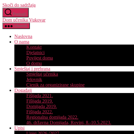
Skoči do sadržaja
Pretraži
Dom učenika Vukovar
Izbornik
Naslovna
O nama
Kontakt
Djelatnici
Povijest doma
O domu
Smještaj i prehrana
Smještaj učenika
Jelovnik
Cjenik za organizirane skupine
Događaji
Fišijada 2021.
Fišijada 2019.
Domijada 2019.
Fišijada 2022.
Regionalna domijada 2022.
46. državna Domijada, Rovinj, 8.-10.5.2023.
Upisi
Upisi 2026./2027.