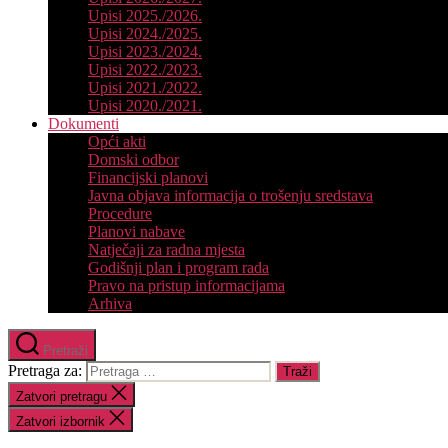
Upisi 2025./2026.
Upisi 2024./2025.
Upisi 2023./2024.
Upisi 2022./2023.
Upisi 2021./2022.
Upisi 2020./2021.
Dokumenti
Opći akti
Domski odbor
Financijski planovi
Javna objava informacija o trošenju sredstava
Procedure
Planovi nabave
Natječaji za radna mjesta
Godišnji plan i program rada
Pravo na pristup informacijama
Arhiva
Pretraži
Pretraga za:
Zatvori pretragu
Zatvori izbornik