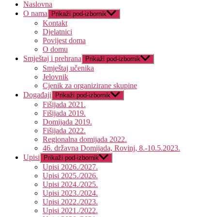
Naslovna
O nama
Prikaži pod-izbornik
Kontakt
Djelatnici
Povijest doma
O domu
Smještaj i prehrana
Prikaži pod-izbornik
Smještaj učenika
Jelovnik
Cjenik za organizirane skupine
Događaji
Prikaži pod-izbornik
Fišijada 2021.
Fišijada 2019.
Domijada 2019.
Fišijada 2022.
Regionalna domijada 2022.
46. državna Domijada, Rovinj, 8.-10.5.2023.
Upisi
Prikaži pod-izbornik
Upisi 2026./2027.
Upisi 2025./2026.
Upisi 2024./2025.
Upisi 2023./2024.
Upisi 2022./2023.
Upisi 2021./2022.