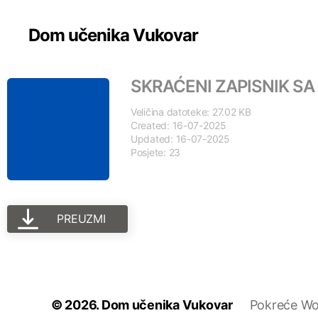
Dom učenika Vukovar
SKRAĆENI ZAPISNIK SA
Veličina datoteke: 27.02 KB
Created: 16-07-2025
Updated: 16-07-2025
Posjete: 23
PREUZMI
© 2026.
Dom učenika Vukovar
Pokreće Wo