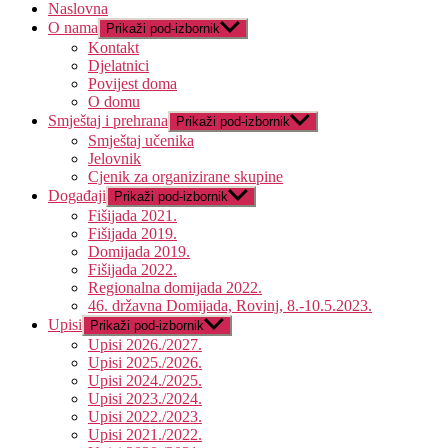
Naslovna
O nama
Prikaži pod-izbornik
Kontakt
Djelatnici
Povijest doma
O domu
Smještaj i prehrana
Prikaži pod-izbornik
Smještaj učenika
Jelovnik
Cjenik za organizirane skupine
Događaji
Prikaži pod-izbornik
Fišijada 2021.
Fišijada 2019.
Domijada 2019.
Fišijada 2022.
Regionalna domijada 2022.
46. državna Domijada, Rovinj, 8.-10.5.2023.
Upisi
Prikaži pod-izbornik
Upisi 2026./2027.
Upisi 2025./2026.
Upisi 2024./2025.
Upisi 2023./2024.
Upisi 2022./2023.
Upisi 2021./2022.