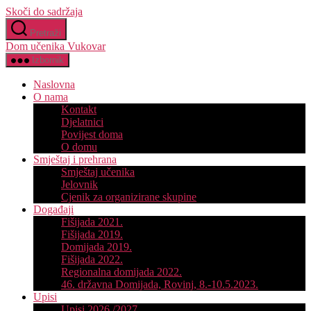
Skoči do sadržaja
Pretraži
Dom učenika Vukovar
Izbornik
Naslovna
O nama
Kontakt
Djelatnici
Povijest doma
O domu
Smještaj i prehrana
Smještaj učenika
Jelovnik
Cjenik za organizirane skupine
Događaji
Fišijada 2021.
Fišijada 2019.
Domijada 2019.
Fišijada 2022.
Regionalna domijada 2022.
46. državna Domijada, Rovinj, 8.-10.5.2023.
Upisi
Upisi 2026./2027.