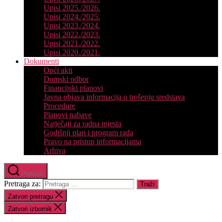
Upisi 2025./2026.
Upisi 2024./2025.
Upisi 2023./2024.
Upisi 2022./2023.
Upisi 2021./2022.
Upisi 2020./2021.
Dokumenti
Opći akti
Domski odbor
Financijski planovi
Javna objava informacija o trošenju sredstava
Procedure
Planovi nabave
Natječaji za radna mjesta
Godišnji plan i program rada
Pravo na pristup informacijama
Arhiva
Pretraži
Pretraga za:
Zatvori pretragu
Zatvori izbornik