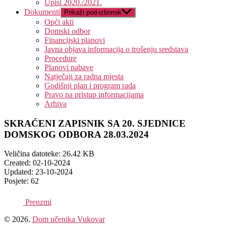
Upisi 2020./2021.
Dokumenti
Prikaži pod-izbornik
Opći akti
Domski odbor
Financijski planovi
Javna objava informacija o trošenju sredstava
Procedure
Planovi nabave
Natječaji za radna mjesta
Godišnji plan i program rada
Pravo na pristup informacijama
Arhiva
SKRAĆENI ZAPISNIK SA 20. SJEDNICE
DOMSKOG ODBORA 28.03.2024
Veličina datoteke: 26.42 KB
Created: 02-10-2024
Updated: 23-10-2024
Posjete: 62
Preuzmi
© 2026.
Dom učenika Vukovar