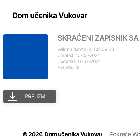
Dom učenika Vukovar
SKRAĆENI ZAPISNIK SA 
Veličina datoteke: 102.09 KB
Created: 10-03-2024
Updated: 11-04-2024
Posjete: 79
PREUZMI
© 2026.
Dom učenika Vukovar
Pokreće Wo