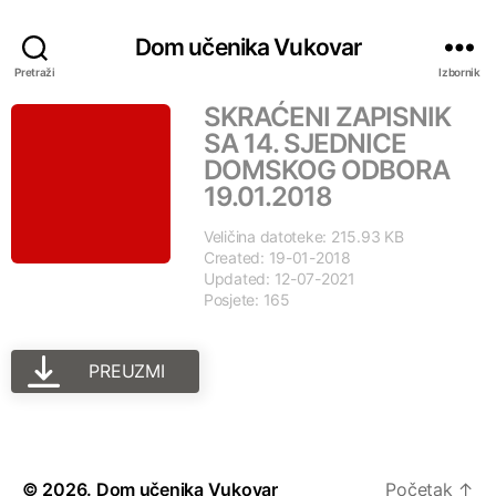
Dom učenika Vukovar
Pretraži
Izbornik
SKRAĆENI ZAPISNIK
SA 14. SJEDNICE
DOMSKOG ODBORA
19.01.2018
Veličina datoteke: 215.93 KB
Created: 19-01-2018
Updated: 12-07-2021
Posjete: 165
PREUZMI
© 2026.
Dom učenika Vukovar
Početak
↑