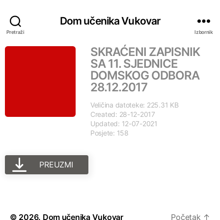
Dom učenika Vukovar
Pretraži
Izbornik
SKRAĆENI ZAPISNIK
SA 11. SJEDNICE
DOMSKOG ODBORA
28.12.2017
Veličina datoteke: 225.31 KB
Created: 28-12-2017
Updated: 12-07-2021
Posjete: 158
PREUZMI
© 2026.
Dom učenika Vukovar
Početak
↑