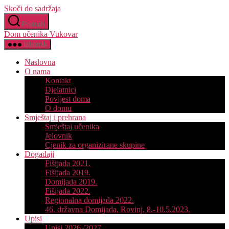
Skoči do sadržaja
Pretraži
Dom učenika Vukovar
Izbornik
Naslovna
O nama
Kontakt
Djelatnici
Povijest doma
O domu
Smještaj i prehrana
Smještaj učenika
Jelovnik
Cjenik za organizirane skupine
Događaji
Fišijada 2021.
Fišijada 2019.
Domijada 2019.
Fišijada 2022.
Regionalna domijada 2022.
46. državna Domijada, Rovinj, 8.-10.5.2023.
Upisi
Upisi 2026./2027.