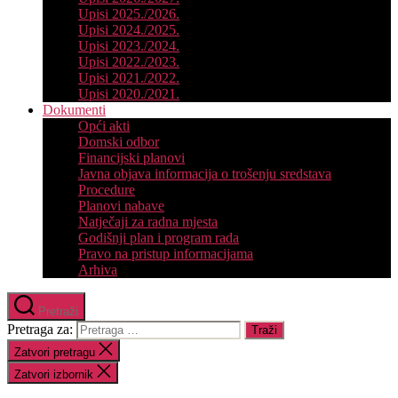
Upisi 2025./2026.
Upisi 2024./2025.
Upisi 2023./2024.
Upisi 2022./2023.
Upisi 2021./2022.
Upisi 2020./2021.
Dokumenti
Opći akti
Domski odbor
Financijski planovi
Javna objava informacija o trošenju sredstava
Procedure
Planovi nabave
Natječaji za radna mjesta
Godišnji plan i program rada
Pravo na pristup informacijama
Arhiva
Pretraži
Pretraga za:
Zatvori pretragu
Zatvori izbornik