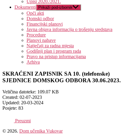
Upisi 2020./2021.
Dokumenti
Prikaži pod-izbornik
Opći akti
Domski odbor
Financijski planovi
Javna objava informacija o trošenju sredstava
Procedure
Planovi nabave
Natječaji za radna mjesta
Godišnji plan i program rada
Pravo na pristup informacijama
Arhiva
SKRAĆENI ZAPISNIK SA 10. (telefonske)
SJEDNICE DOMSKOG ODBORA 30.06.2023.
Veličina datoteke: 109.07 KB
Created: 02-07-2023
Updated: 20-03-2024
Posjete: 83
Preuzmi
© 2026.
Dom učenika Vukovar