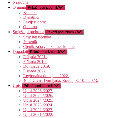
Naslovna
O nama
Prikaži pod-izbornik
Kontakt
Djelatnici
Povijest doma
O domu
Smještaj i prehrana
Prikaži pod-izbornik
Smještaj učenika
Jelovnik
Cjenik za organizirane skupine
Događaji
Prikaži pod-izbornik
Fišijada 2021.
Fišijada 2019.
Domijada 2019.
Fišijada 2022.
Regionalna domijada 2022.
46. državna Domijada, Rovinj, 8.-10.5.2023.
Upisi
Prikaži pod-izbornik
Upisi 2026./2027.
Upisi 2025./2026.
Upisi 2024./2025.
Upisi 2023./2024.
Upisi 2022./2023.
Upisi 2021./2022.