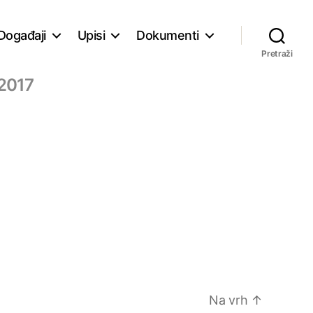
Događaji
Upisi
Dokumenti
Pretraži
2017
Na vrh
↑