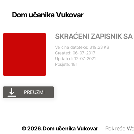
Dom učenika Vukovar
SKRAĆENI ZAPISNIK SA
Veličina datoteke: 319.23 KB
Created: 06-07-2017
Updated: 12-07-2021
Posjete: 181
PREUZMI
© 2026.
Dom učenika Vukovar
Pokreće Wo