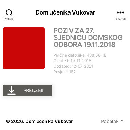
Dom učenika Vukovar
Pretraži
Izbornik
POZIV ZA 27.
SJEDNICU DOMSKOG
ODBORA 19.11.2018
Veličina datoteke: 488.56 KB
Created: 19-11-2018
Updated: 12-07-2021
Posjete: 162
PREUZMI
© 2026.
Dom učenika Vukovar
Početak
↑