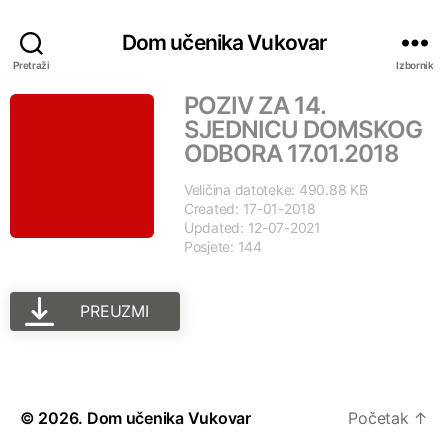
Dom učenika Vukovar
Pretraži
Izbornik
POZIV ZA 14.
SJEDNICU DOMSKOG
ODBORA 17.01.2018
Veličina datoteke: 490.88 KB
Created: 17-01-2018
Updated: 12-07-2021
Posjete: 144
PREUZMI
© 2026.
Dom učenika Vukovar
Početak
↑