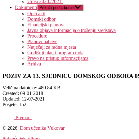
Upisi 2020./2021.
Dokumenti
Prikaži pod-izbornik
Opći akti
Domski odbor
Financijski planovi
Javna objava informacija o trošenju sredstava
Procedure
Planovi nabave
Natječaji za radna mjesta
Godišnji plan i program rada
Pravo na pristup informacijama
Arhiva
POZIV ZA 13. SJEDNICU DOMSKOG ODBORA 09.
Veličina datoteke: 489.84 KB
Created: 09-01-2018
Updated: 12-07-2021
Posjete: 152
Preuzmi
© 2026.
Dom učenika Vukovar
Pokreće WordPress