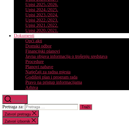
Upisi 2025./2026.
Upisi 2024./2025.
Upisi 2023./2024.
Upisi 2022./2023.
Upisi 2021./2022.
Upisi 2020./2021.
Dokumenti
Opći akti
Domski odbor
Financijski planovi
Javna objava informacija o trošenju sredstava
Procedure
Planovi nabave
Natječaji za radna mjesta
Godišnji plan i program rada
Pravo na pristup informacijama
Arhiva
Pretraži
Pretraga za:
Zatvori pretragu
Zatvori izbornik