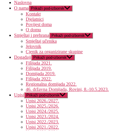
Naslovna
O nama
Prikaži pod-izbornik
Kontakt
Djelatnici
Povijest doma
O domu
Smještaj i prehrana
Prikaži pod-izbornik
Smještaj učenika
Jelovnik
Cjenik za organizirane skupine
Događaji
Prikaži pod-izbornik
Fišijada 2021.
Fišijada 2019.
Domijada 2019.
Fišijada 2022.
Regionalna domijada 2022.
46. državna Domijada, Rovinj, 8.-10.5.2023.
Upisi
Prikaži pod-izbornik
Upisi 2026./2027.
Upisi 2025./2026.
Upisi 2024./2025.
Upisi 2023./2024.
Upisi 2022./2023.
Upisi 2021./2022.