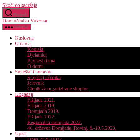
Skoči do sadržaja
Pretraži
Dom učenika Vukovar
Izbornik
Naslovna
O nama
Kontakt
Djelatnici
Povijest doma
O domu
Smještaj i prehrana
Smještaj učenika
Jelovnik
Cjenik za organizirane skupine
Događaji
Fišijada 2021.
Fišijada 2019.
Domijada 2019.
Fišijada 2022.
Regionalna domijada 2022.
46. državna Domijada, Rovinj, 8.-10.5.2023.
Upisi
Upisi 2026./2027.