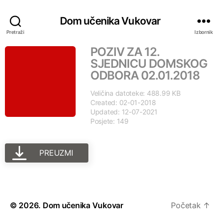
Dom učenika Vukovar
Pretraži
Izbornik
POZIV ZA 12.
SJEDNICU DOMSKOG
ODBORA 02.01.2018
Veličina datoteke: 488.99 KB
Created: 02-01-2018
Updated: 12-07-2021
Posjete: 149
PREUZMI
© 2026.
Dom učenika Vukovar
Početak
↑