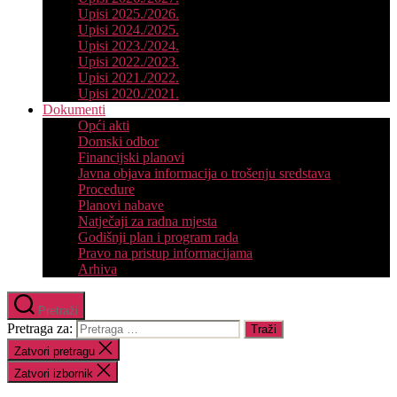
Upisi 2025./2026.
Upisi 2024./2025.
Upisi 2023./2024.
Upisi 2022./2023.
Upisi 2021./2022.
Upisi 2020./2021.
Dokumenti
Opći akti
Domski odbor
Financijski planovi
Javna objava informacija o trošenju sredstava
Procedure
Planovi nabave
Natječaji za radna mjesta
Godišnji plan i program rada
Pravo na pristup informacijama
Arhiva
Pretraži
Pretraga za:
Zatvori pretragu
Zatvori izbornik