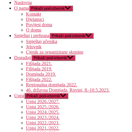
Naslovna
O nama
Prikaži pod-izbornik
Kontakt
Djelatnici
Povijest doma
O domu
Smještaj i prehrana
Prikaži pod-izbornik
Smještaj učenika
Jelovnik
Cjenik za organizirane skupine
Događaji
Prikaži pod-izbornik
Fišijada 2021.
Fišijada 2019.
Domijada 2019.
Fišijada 2022.
Regionalna domijada 2022.
46. državna Domijada, Rovinj, 8.-10.5.2023.
Upisi
Prikaži pod-izbornik
Upisi 2026./2027.
Upisi 2025./2026.
Upisi 2024./2025.
Upisi 2023./2024.
Upisi 2022./2023.
Upisi 2021./2022.