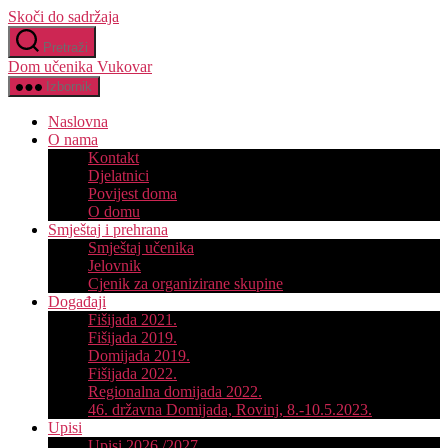
Skoči do sadržaja
Pretraži
Dom učenika Vukovar
Izbornik
Naslovna
O nama
Kontakt
Djelatnici
Povijest doma
O domu
Smještaj i prehrana
Smještaj učenika
Jelovnik
Cjenik za organizirane skupine
Događaji
Fišijada 2021.
Fišijada 2019.
Domijada 2019.
Fišijada 2022.
Regionalna domijada 2022.
46. državna Domijada, Rovinj, 8.-10.5.2023.
Upisi
Upisi 2026./2027.