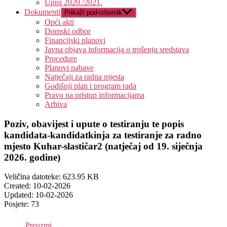
Upisi 2020./2021.
Dokumenti
Prikaži pod-izbornik
Opći akti
Domski odbor
Financijski planovi
Javna objava informacija o trošenju sredstava
Procedure
Planovi nabave
Natječaji za radna mjesta
Godišnji plan i program rada
Pravo na pristup informacijama
Arhiva
Poziv, obavijest i upute o testiranju te popis
kandidata-kandidatkinja za testiranje za radno
mjesto Kuhar-slastičar2 (natječaj od 19. siječnja
2026. godine)
Veličina datoteke: 623.95 KB
Created: 10-02-2026
Updated: 10-02-2026
Posjete: 73
Preuzmi