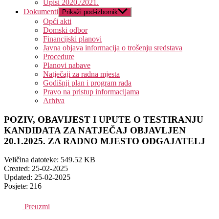
Upisi 2020./2021.
Dokumenti
Prikaži pod-izbornik
Opći akti
Domski odbor
Financijski planovi
Javna objava informacija o trošenju sredstava
Procedure
Planovi nabave
Natječaji za radna mjesta
Godišnji plan i program rada
Pravo na pristup informacijama
Arhiva
POZIV, OBAVIJEST I UPUTE O TESTIRANJU
KANDIDATA ZA NATJEČAJ OBJAVLJEN
20.1.2025. ZA RADNO MJESTO ODGAJATELJ
Veličina datoteke: 549.52 KB
Created: 25-02-2025
Updated: 25-02-2025
Posjete: 216
Preuzmi