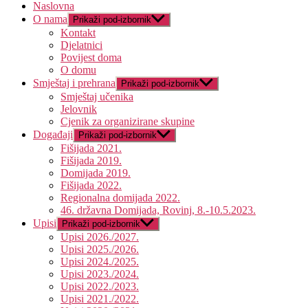
Naslovna
O nama
Prikaži pod-izbornik
Kontakt
Djelatnici
Povijest doma
O domu
Smještaj i prehrana
Prikaži pod-izbornik
Smještaj učenika
Jelovnik
Cjenik za organizirane skupine
Događaji
Prikaži pod-izbornik
Fišijada 2021.
Fišijada 2019.
Domijada 2019.
Fišijada 2022.
Regionalna domijada 2022.
46. državna Domijada, Rovinj, 8.-10.5.2023.
Upisi
Prikaži pod-izbornik
Upisi 2026./2027.
Upisi 2025./2026.
Upisi 2024./2025.
Upisi 2023./2024.
Upisi 2022./2023.
Upisi 2021./2022.