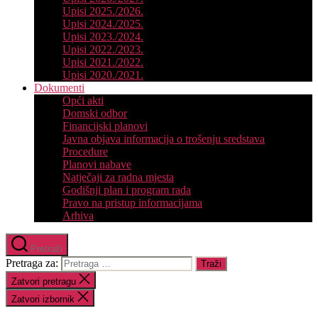
Upisi 2025./2026.
Upisi 2024./2025.
Upisi 2023./2024.
Upisi 2022./2023.
Upisi 2021./2022.
Upisi 2020./2021.
Dokumenti
Opći akti
Domski odbor
Financijski planovi
Javna objava informacija o trošenju sredstava
Procedure
Planovi nabave
Natječaji za radna mjesta
Godišnji plan i program rada
Pravo na pristup informacijama
Arhiva
Pretraži
Pretraga za:
Zatvori pretragu
Zatvori izbornik