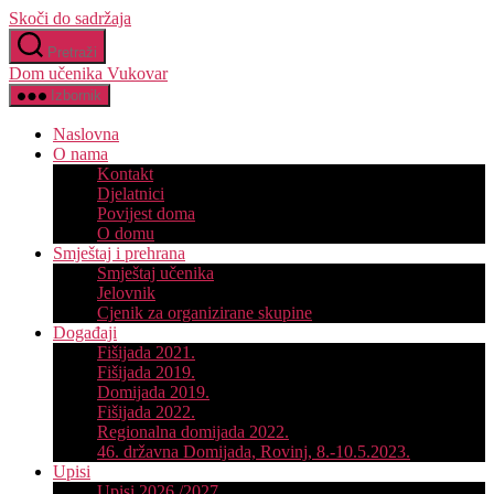
Skoči do sadržaja
Pretraži
Dom učenika Vukovar
Izbornik
Naslovna
O nama
Kontakt
Djelatnici
Povijest doma
O domu
Smještaj i prehrana
Smještaj učenika
Jelovnik
Cjenik za organizirane skupine
Događaji
Fišijada 2021.
Fišijada 2019.
Domijada 2019.
Fišijada 2022.
Regionalna domijada 2022.
46. državna Domijada, Rovinj, 8.-10.5.2023.
Upisi
Upisi 2026./2027.