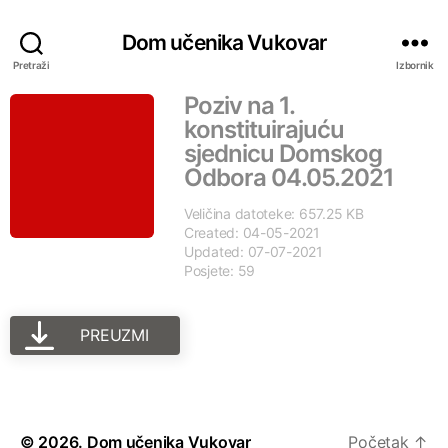
Dom učenika Vukovar
Pretraži
Izbornik
Poziv na 1.
konstituirajuću
sjednicu Domskog
Odbora 04.05.2021
Veličina datoteke: 657.25 KB
Created: 04-05-2021
Updated: 07-07-2021
Posjete: 59
PREUZMI
© 2026.
Dom učenika Vukovar
Početak
↑