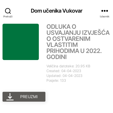
Dom učenika Vukovar
Pretraži
Izbornik
ODLUKA O
USVAJANJU IZVJEŠĆA
O OSTVARENIM
VLASTITIM
PRIHODIMA U 2022.
GODINI
Veličina datoteke: 20.95 KB
Created: 04-04-2023
Updated: 04-04-2023
Posjete: 133
PREUZMI