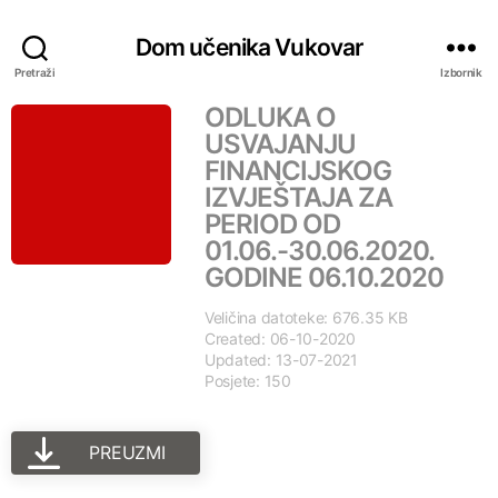
Dom učenika Vukovar
Pretraži
Izbornik
ODLUKA O
USVAJANJU
FINANCIJSKOG
IZVJEŠTAJA ZA
PERIOD OD
01.06.-30.06.2020.
GODINE 06.10.2020
Veličina datoteke: 676.35 KB
Created: 06-10-2020
Updated: 13-07-2021
Posjete: 150
PREUZMI