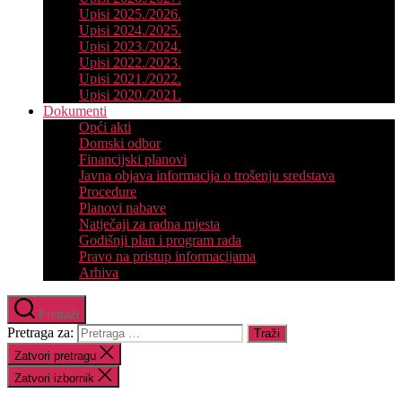
Upisi 2025./2026.
Upisi 2024./2025.
Upisi 2023./2024.
Upisi 2022./2023.
Upisi 2021./2022.
Upisi 2020./2021.
Dokumenti
Opći akti
Domski odbor
Financijski planovi
Javna objava informacija o trošenju sredstava
Procedure
Planovi nabave
Natječaji za radna mjesta
Godišnji plan i program rada
Pravo na pristup informacijama
Arhiva
Pretraži
Pretraga za:
Zatvori pretragu
Zatvori izbornik