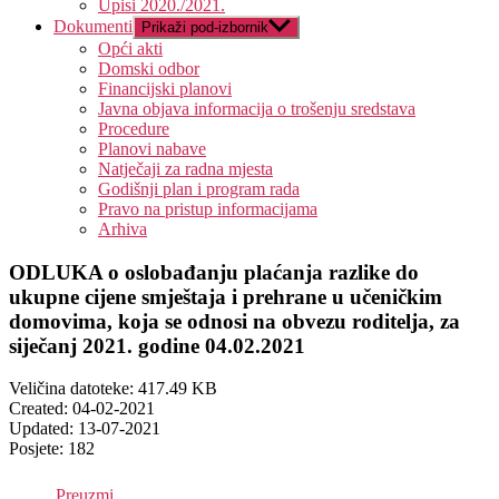
Upisi 2020./2021.
Dokumenti
Prikaži pod-izbornik
Opći akti
Domski odbor
Financijski planovi
Javna objava informacija o trošenju sredstava
Procedure
Planovi nabave
Natječaji za radna mjesta
Godišnji plan i program rada
Pravo na pristup informacijama
Arhiva
ODLUKA o oslobađanju plaćanja razlike do
ukupne cijene smještaja i prehrane u učeničkim
domovima, koja se odnosi na obvezu roditelja, za
siječanj 2021. godine 04.02.2021
Veličina datoteke: 417.49 KB
Created: 04-02-2021
Updated: 13-07-2021
Posjete: 182
Preuzmi