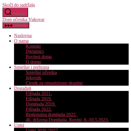
Skoči do sadržaja
Pretraži
Dom učenika Vukovar
Izbornik
Naslovna
O nama
Kontakt
Djelatnici
Povijest doma
O domu
Smještaj i prehrana
Smještaj učenika
Jelovnik
Cjenik za organizirane skupine
Događaji
Fišijada 2021.
Fišijada 2019.
Domijada 2019.
Fišijada 2022.
Regionalna domijada 2022.
46. državna Domijada, Rovinj, 8.-10.5.2023.
Upisi
Upisi 2026./2027.