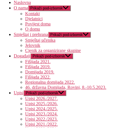
Naslovna
O nama
Prikaži pod-izbornik
Kontakt
Djelatnici
Povijest doma
O domu
Smještaj i prehrana
Prikaži pod-izbornik
Smještaj učenika
Jelovnik
Cjenik za organizirane skupine
Događaji
Prikaži pod-izbornik
Fišijada 2021.
Fišijada 2019.
Domijada 2019.
Fišijada 2022.
Regionalna domijada 2022.
46. državna Domijada, Rovinj, 8.-10.5.2023.
Upisi
Prikaži pod-izbornik
Upisi 2026./2027.
Upisi 2025./2026.
Upisi 2024./2025.
Upisi 2023./2024.
Upisi 2022./2023.
Upisi 2021./2022.