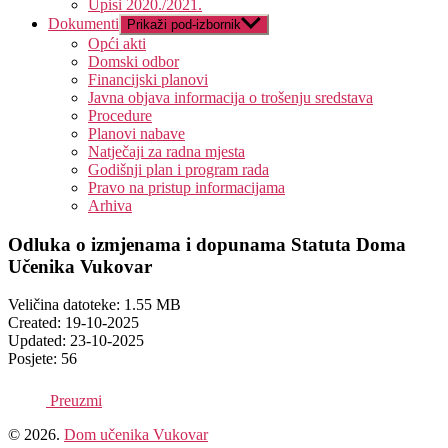
Upisi 2020./2021.
Dokumenti
Prikaži pod-izbornik
Opći akti
Domski odbor
Financijski planovi
Javna objava informacija o trošenju sredstava
Procedure
Planovi nabave
Natječaji za radna mjesta
Godišnji plan i program rada
Pravo na pristup informacijama
Arhiva
Odluka o izmjenama i dopunama Statuta Doma
Učenika Vukovar
Veličina datoteke: 1.55 MB
Created: 19-10-2025
Updated: 23-10-2025
Posjete: 56
Preuzmi
© 2026.
Dom učenika Vukovar