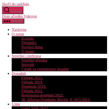
Skoči do sadržaja
Pretraži
Dom učenika Vukovar
Izbornik
Naslovna
O nama
Kontakt
Djelatnici
Povijest doma
O domu
Smještaj i prehrana
Smještaj učenika
Jelovnik
Cjenik za organizirane skupine
Događaji
Fišijada 2021.
Fišijada 2019.
Domijada 2019.
Fišijada 2022.
Regionalna domijada 2022.
46. državna Domijada, Rovinj, 8.-10.5.2023.
Upisi
Upisi 2026./2027.