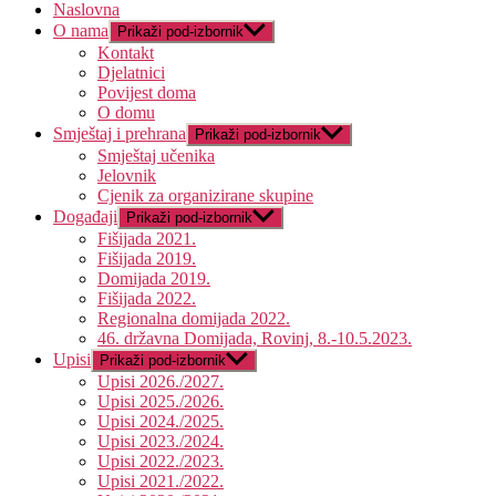
Naslovna
O nama
Prikaži pod-izbornik
Kontakt
Djelatnici
Povijest doma
O domu
Smještaj i prehrana
Prikaži pod-izbornik
Smještaj učenika
Jelovnik
Cjenik za organizirane skupine
Događaji
Prikaži pod-izbornik
Fišijada 2021.
Fišijada 2019.
Domijada 2019.
Fišijada 2022.
Regionalna domijada 2022.
46. državna Domijada, Rovinj, 8.-10.5.2023.
Upisi
Prikaži pod-izbornik
Upisi 2026./2027.
Upisi 2025./2026.
Upisi 2024./2025.
Upisi 2023./2024.
Upisi 2022./2023.
Upisi 2021./2022.