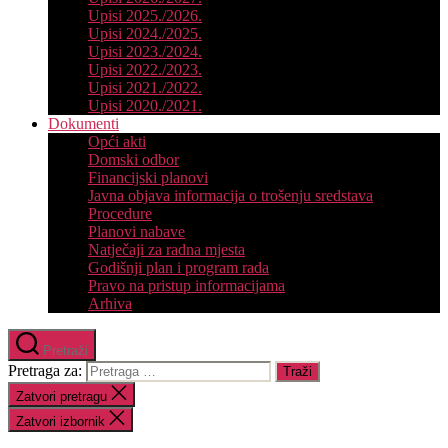
Upisi 2025./2026.
Upisi 2024./2025.
Upisi 2023./2024.
Upisi 2022./2023.
Upisi 2021./2022.
Upisi 2020./2021.
Dokumenti
Opći akti
Domski odbor
Financijski planovi
Javna objava informacija o trošenju sredstava
Procedure
Planovi nabave
Natječaji za radna mjesta
Godišnji plan i program rada
Pravo na pristup informacijama
Arhiva
Pretraži
Pretraga za:
Zatvori pretragu
Zatvori izbornik