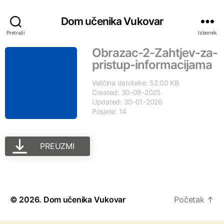
Dom učenika Vukovar
Pretraži
Izbornik
Obrazac-2-Zahtjev-za-
pristup-informacijama
Veličina datoteke: 52.00 KB
Created: 30-09-2025
Updated: 30-01-2026
Posjete: 14
PREUZMI
© 2026.
Dom učenika Vukovar
Početak
↑