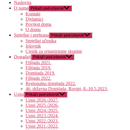
Naslovna
O nama
Prikaži pod-izbornik
Kontakt
Djelatnici
Povijest doma
O domu
Smještaj i prehrana
Prikaži pod-izbornik
Smještaj učenika
Jelovnik
Cjenik za organizirane skupine
Događaji
Prikaži pod-izbornik
Fišijada 2021.
Fišijada 2019.
Domijada 2019.
Fišijada 2022.
Regionalna domijada 2022.
46. državna Domijada, Rovinj, 8.-10.5.2023.
Upisi
Prikaži pod-izbornik
Upisi 2026./2027.
Upisi 2025./2026.
Upisi 2024./2025.
Upisi 2023./2024.
Upisi 2022./2023.
Upisi 2021./2022.