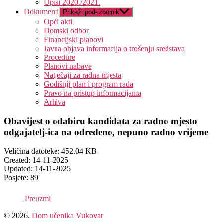
Upisi 2020./2021.
Dokumenti
Prikaži pod-izbornik
Opći akti
Domski odbor
Financijski planovi
Javna objava informacija o trošenju sredstava
Procedure
Planovi nabave
Natječaji za radna mjesta
Godišnji plan i program rada
Pravo na pristup informacijama
Arhiva
Obavijest o odabiru kandidata za radno mjesto
odgajatelj-ica na određeno, nepuno radno vrijeme
Veličina datoteke: 452.04 KB
Created: 14-11-2025
Updated: 14-11-2025
Posjete: 89
Preuzmi
© 2026.
Dom učenika Vukovar