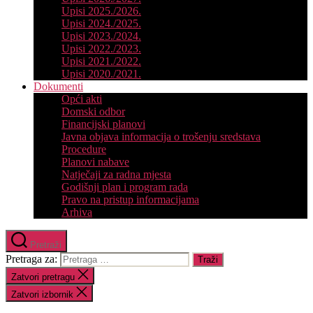
Upisi 2025./2026.
Upisi 2024./2025.
Upisi 2023./2024.
Upisi 2022./2023.
Upisi 2021./2022.
Upisi 2020./2021.
Dokumenti
Opći akti
Domski odbor
Financijski planovi
Javna objava informacija o trošenju sredstava
Procedure
Planovi nabave
Natječaji za radna mjesta
Godišnji plan i program rada
Pravo na pristup informacijama
Arhiva
Pretraži
Pretraga za:
Zatvori pretragu
Zatvori izbornik