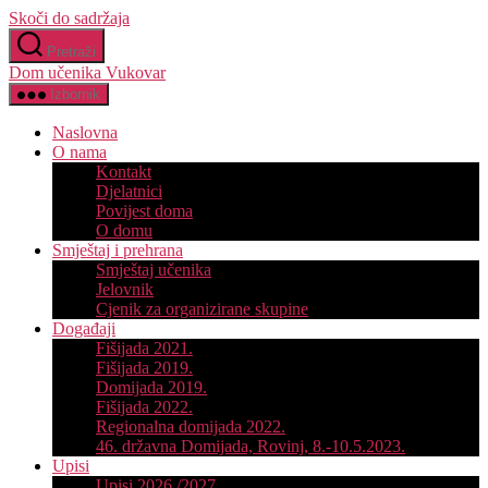
Skoči do sadržaja
Pretraži
Dom učenika Vukovar
Izbornik
Naslovna
O nama
Kontakt
Djelatnici
Povijest doma
O domu
Smještaj i prehrana
Smještaj učenika
Jelovnik
Cjenik za organizirane skupine
Događaji
Fišijada 2021.
Fišijada 2019.
Domijada 2019.
Fišijada 2022.
Regionalna domijada 2022.
46. državna Domijada, Rovinj, 8.-10.5.2023.
Upisi
Upisi 2026./2027.