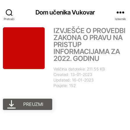
Dom učenika Vukovar
Pretraži
Izbornik
IZVJEŠĆE O PROVEDBI
ZAKONA O PRAVU NA
PRISTUP
INFORMACIJAMA ZA
2022. GODINU
Veličina datoteke: 211.55 KB
Created: 13-01-2023
Updated: 16-01-2023
Posjete: 152
PREUZMI