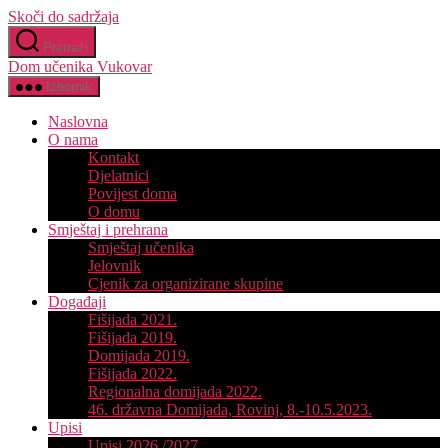
Skoči do sadržaja
Pretraži
Dom učenika Vukovar
Izbornik
Naslovna
O nama
Kontakt
Djelatnici
Povijest doma
O domu
Smještaj i prehrana
Smještaj učenika
Jelovnik
Cjenik za organizirane skupine
Događaji
Fišijada 2021.
Fišijada 2019.
Domijada 2019.
Fišijada 2022.
Regionalna domijada 2022.
46. državna Domijada, Rovinj, 8.-10.5.2023.
Upisi
Upisi 2026./2027.