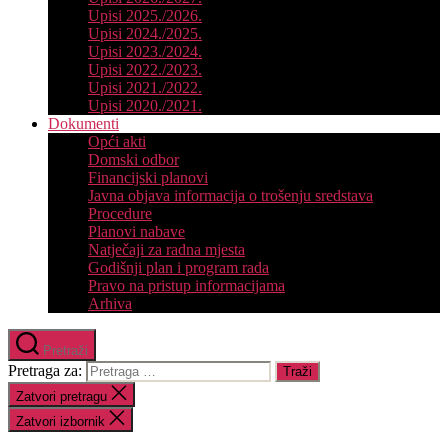
Upisi 2025./2026.
Upisi 2024./2025.
Upisi 2023./2024.
Upisi 2022./2023.
Upisi 2021./2022.
Upisi 2020./2021.
Dokumenti
Opći akti
Domski odbor
Financijski planovi
Javna objava informacija o trošenju sredstava
Procedure
Planovi nabave
Natječaji za radna mjesta
Godišnji plan i program rada
Pravo na pristup informacijama
Arhiva
Pretraži
Pretraga za:
Zatvori pretragu
Zatvori izbornik