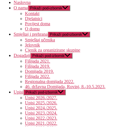
Naslovna
O nama
Prikaži pod-izbornik
Kontakt
Djelatnici
Povijest doma
O domu
Smještaj i prehrana
Prikaži pod-izbornik
Smještaj učenika
Jelovnik
Cjenik za organizirane skupine
Događaji
Prikaži pod-izbornik
Fišijada 2021.
Fišijada 2019.
Domijada 2019.
Fišijada 2022.
Regionalna domijada 2022.
46. državna Domijada, Rovinj, 8.-10.5.2023.
Upisi
Prikaži pod-izbornik
Upisi 2026./2027.
Upisi 2025./2026.
Upisi 2024./2025.
Upisi 2023./2024.
Upisi 2022./2023.
Upisi 2021./2022.