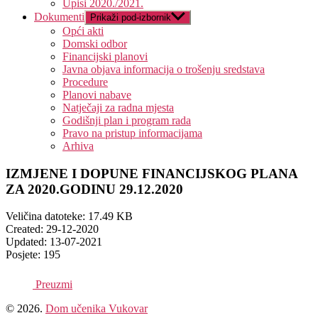
Upisi 2020./2021.
Dokumenti
Prikaži pod-izbornik
Opći akti
Domski odbor
Financijski planovi
Javna objava informacija o trošenju sredstava
Procedure
Planovi nabave
Natječaji za radna mjesta
Godišnji plan i program rada
Pravo na pristup informacijama
Arhiva
IZMJENE I DOPUNE FINANCIJSKOG PLANA
ZA 2020.GODINU 29.12.2020
Veličina datoteke: 17.49 KB
Created: 29-12-2020
Updated: 13-07-2021
Posjete: 195
Preuzmi
© 2026.
Dom učenika Vukovar