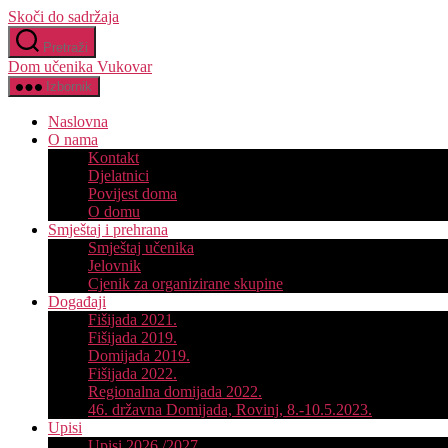
Skoči do sadržaja
Pretraži
Dom učenika Vukovar
Izbornik
Naslovna
O nama
Kontakt
Djelatnici
Povijest doma
O domu
Smještaj i prehrana
Smještaj učenika
Jelovnik
Cjenik za organizirane skupine
Događaji
Fišijada 2021.
Fišijada 2019.
Domijada 2019.
Fišijada 2022.
Regionalna domijada 2022.
46. državna Domijada, Rovinj, 8.-10.5.2023.
Upisi
Upisi 2026./2027.