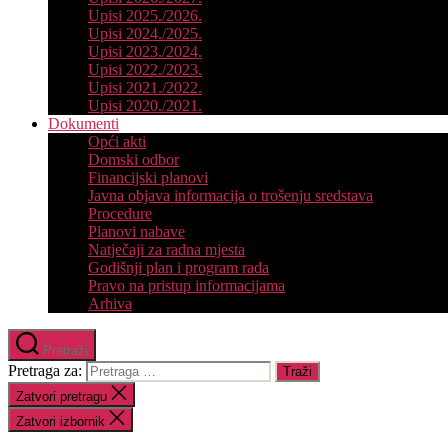
Upisi 2025./2026.
Upisi 2024./2025.
Upisi 2023./2024.
Upisi 2022./2023.
Upisi 2021./2022.
Upisi 2020./2021.
Dokumenti
Opći akti
Domski odbor
Financijski planovi
Javna objava informacija o trošenju sredstava
Procedure
Planovi nabave
Natječaji za radna mjesta
Godišnji plan i program rada
Pravo na pristup informacijama
Arhiva
Pretraži
Pretraga za:
Zatvori pretragu
Zatvori izbornik