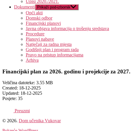
Upisi 2020./2021.
Dokumenti
Prikaži pod-izbornik
Opći akti
Domski odbor
Financijski planovi
Javna objava informacija o trošenju sredstava
Procedure
Planovi nabave
Natječaji za radna mjesta
Godišnji plan i program rada
Pravo na pristup informacijama
Arhiva
Financijski plan za 2026. godinu i projekcije za 2027.
Veličina datoteke: 3.55 MB
Created: 18-12-2025
Updated: 18-12-2025
Posjete: 35
Preuzmi
© 2026.
Dom učenika Vukovar
Pokreće WordPress