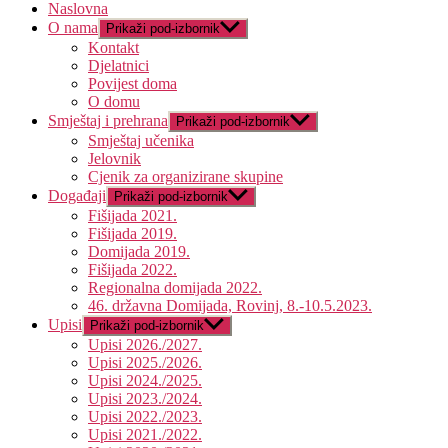
Naslovna
O nama
Prikaži pod-izbornik
Kontakt
Djelatnici
Povijest doma
O domu
Smještaj i prehrana
Prikaži pod-izbornik
Smještaj učenika
Jelovnik
Cjenik za organizirane skupine
Događaji
Prikaži pod-izbornik
Fišijada 2021.
Fišijada 2019.
Domijada 2019.
Fišijada 2022.
Regionalna domijada 2022.
46. državna Domijada, Rovinj, 8.-10.5.2023.
Upisi
Prikaži pod-izbornik
Upisi 2026./2027.
Upisi 2025./2026.
Upisi 2024./2025.
Upisi 2023./2024.
Upisi 2022./2023.
Upisi 2021./2022.