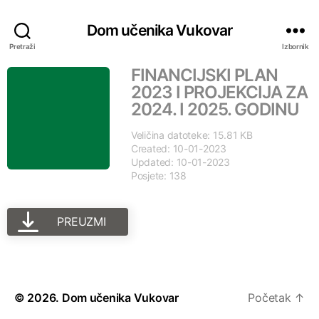
Dom učenika Vukovar
Pretraži
Izbornik
FINANCIJSKI PLAN
2023 I PROJEKCIJA ZA
2024. I 2025. GODINU
Veličina datoteke: 15.81 KB
Created: 10-01-2023
Updated: 10-01-2023
Posjete: 138
PREUZMI
© 2026.
Dom učenika Vukovar
Početak
↑