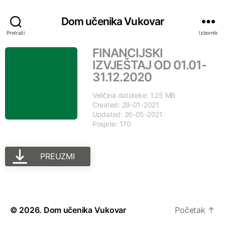
Dom učenika Vukovar
Pretraži
Izbornik
FINANCIJSKI
IZVJEŠTAJ OD 01.01-
31.12.2020
Veličina datoteke: 1.25 MB
Created: 29-01-2021
Updated: 26-05-2021
Posjete: 170
PREUZMI
© 2026.
Dom učenika Vukovar
Početak
↑