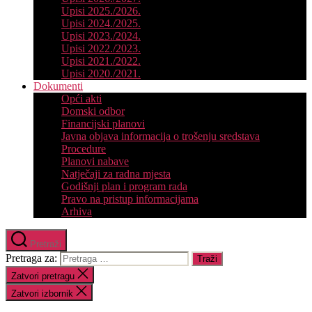
Upisi 2025./2026.
Upisi 2024./2025.
Upisi 2023./2024.
Upisi 2022./2023.
Upisi 2021./2022.
Upisi 2020./2021.
Dokumenti
Opći akti
Domski odbor
Financijski planovi
Javna objava informacija o trošenju sredstava
Procedure
Planovi nabave
Natječaji za radna mjesta
Godišnji plan i program rada
Pravo na pristup informacijama
Arhiva
Pretraži
Pretraga za:
Zatvori pretragu
Zatvori izbornik