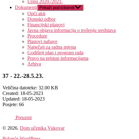
Upisi 2020./2021.
Dokumenti
Prikaži pod-izbornik
Opći akti
Domski odbor
Financijski planovi
Javna objava informacija o trošenju sredstava
Procedure
Planovi nabave
Natječaji za radna mjesta
Godišnji plan i program rada
Pravo na pristup informacijama
Arhiva
37 - 22.-28.5.23.
Veličina datoteke: 32.00 KB
Created: 18-05-2023
Updated: 18-05-2023
Posjete: 66
Preuzmi
© 2026.
Dom učenika Vukovar
Pokreće WordPress