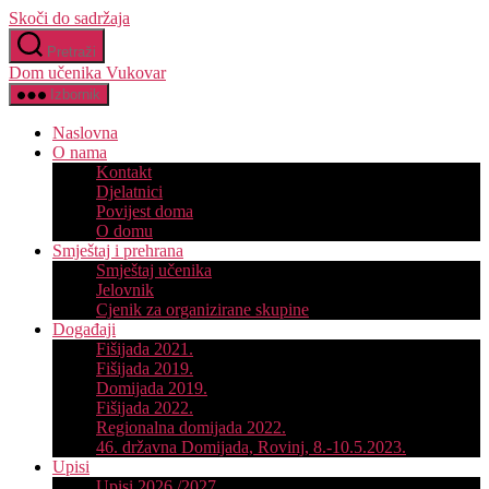
Skoči do sadržaja
Pretraži
Dom učenika Vukovar
Izbornik
Naslovna
O nama
Kontakt
Djelatnici
Povijest doma
O domu
Smještaj i prehrana
Smještaj učenika
Jelovnik
Cjenik za organizirane skupine
Događaji
Fišijada 2021.
Fišijada 2019.
Domijada 2019.
Fišijada 2022.
Regionalna domijada 2022.
46. državna Domijada, Rovinj, 8.-10.5.2023.
Upisi
Upisi 2026./2027.