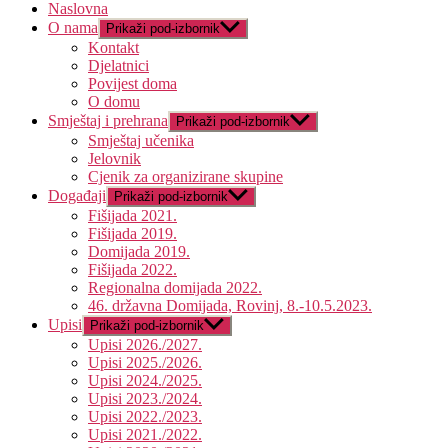
Naslovna
O nama
Prikaži pod-izbornik
Kontakt
Djelatnici
Povijest doma
O domu
Smještaj i prehrana
Prikaži pod-izbornik
Smještaj učenika
Jelovnik
Cjenik za organizirane skupine
Događaji
Prikaži pod-izbornik
Fišijada 2021.
Fišijada 2019.
Domijada 2019.
Fišijada 2022.
Regionalna domijada 2022.
46. državna Domijada, Rovinj, 8.-10.5.2023.
Upisi
Prikaži pod-izbornik
Upisi 2026./2027.
Upisi 2025./2026.
Upisi 2024./2025.
Upisi 2023./2024.
Upisi 2022./2023.
Upisi 2021./2022.