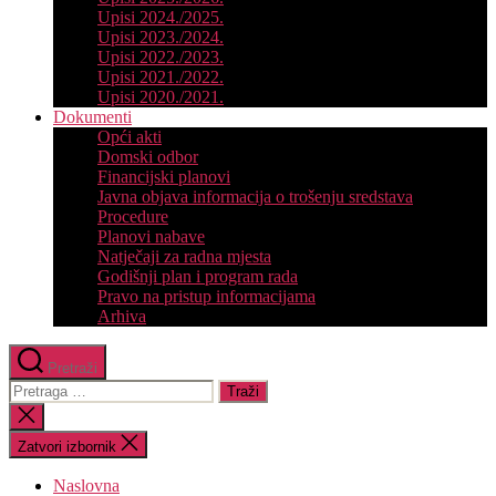
Upisi 2024./2025.
Upisi 2023./2024.
Upisi 2022./2023.
Upisi 2021./2022.
Upisi 2020./2021.
Dokumenti
Opći akti
Domski odbor
Financijski planovi
Javna objava informacija o trošenju sredstava
Procedure
Planovi nabave
Natječaji za radna mjesta
Godišnji plan i program rada
Pravo na pristup informacijama
Arhiva
Pretraži
Pretraga
za:
Zatvori
pretragu
Zatvori izbornik
Naslovna