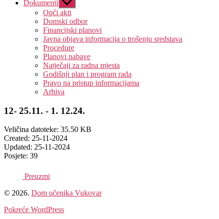
Dokumenti
Prikaži
pod-
Opći akti
izbornik
Domski odbor
Financijski planovi
Javna objava informacija o trošenju sredstava
Procedure
Planovi nabave
Natječaji za radna mjesta
Godišnji plan i program rada
Pravo na pristup informacijama
Arhiva
12- 25.11. - 1. 12.24.
Veličina datoteke: 35.50 KB
Created: 25-11-2024
Updated: 25-11-2024
Posjete: 39
Preuzmi
© 2026.
Dom učenika Vukovar
Pokreće WordPress