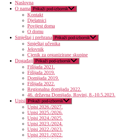
Naslovna
O nama
Prikaži pod-izbornik
Kontakt
Djelatnici
Povijest doma
O domu
Smještaj i prehrana
Prikaži pod-izbornik
Smještaj učenika
Jelovnik
Cjenik za organizirane skupine
Događaji
Prikaži pod-izbornik
Fišijada 2021.
Fišijada 2019.
Domijada 2019.
Fišijada 2022.
Regionalna domijada 2022.
46. državna Domijada, Rovinj, 8.-10.5.2023.
Upisi
Prikaži pod-izbornik
Upisi 2026./2027.
Upisi 2025./2026.
Upisi 2024./2025.
Upisi 2023./2024.
Upisi 2022./2023.
Upisi 2021./2022.