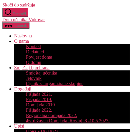
Skoči do sadržaja
Pretraži
Dom učenika Vukovar
Izbornik
Naslovna
O nama
Kontakt
Djelatnici
Povijest doma
O domu
Smještaj i prehrana
Smještaj učenika
Jelovnik
Cjenik za organizirane skupine
Događaji
Fišijada 2021.
Fišijada 2019.
Domijada 2019.
Fišijada 2022.
Regionalna domijada 2022.
46. državna Domijada, Rovinj, 8.-10.5.2023.
Upisi
Upisi 2026./2027.