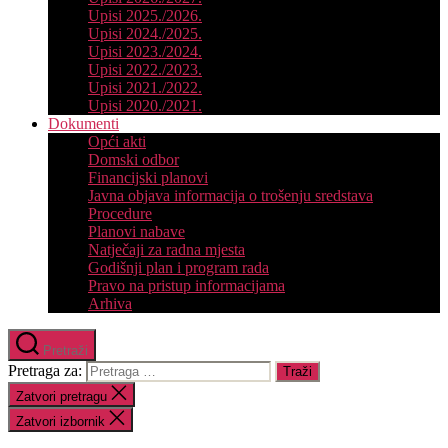
Upisi 2025./2026.
Upisi 2024./2025.
Upisi 2023./2024.
Upisi 2022./2023.
Upisi 2021./2022.
Upisi 2020./2021.
Dokumenti
Opći akti
Domski odbor
Financijski planovi
Javna objava informacija o trošenju sredstava
Procedure
Planovi nabave
Natječaji za radna mjesta
Godišnji plan i program rada
Pravo na pristup informacijama
Arhiva
Pretraži
Pretraga za:
Zatvori pretragu
Zatvori izbornik