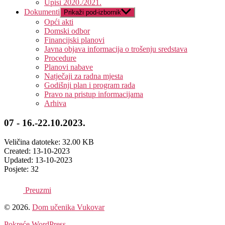
Upisi 2020./2021.
Dokumenti
Prikaži pod-izbornik
Opći akti
Domski odbor
Financijski planovi
Javna objava informacija o trošenju sredstava
Procedure
Planovi nabave
Natječaji za radna mjesta
Godišnji plan i program rada
Pravo na pristup informacijama
Arhiva
07 - 16.-22.10.2023.
Veličina datoteke: 32.00 KB
Created: 13-10-2023
Updated: 13-10-2023
Posjete: 32
Preuzmi
© 2026.
Dom učenika Vukovar
Pokreće WordPress