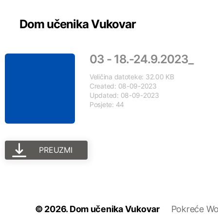
Dom učenika Vukovar
03 - 18.-24.9.2023_
Veličina datoteke: 32.00 KB
Created: 08-09-2023
Updated: 08-09-2023
Posjete: 44
PREUZMI
© 2026.
Dom učenika Vukovar
Pokreće Wo