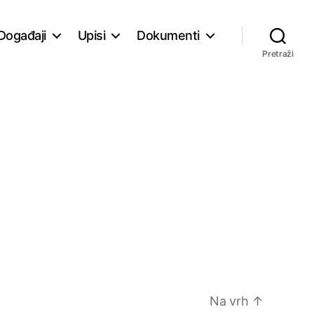
Događaji
Upisi
Dokumenti
Pretraži
Na vrh
↑